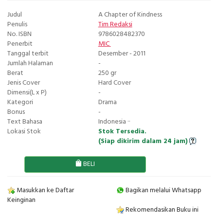
Judul
A Chapter of Kindness
Penulis
Tim Redaksi
No. ISBN
9786028482370
Penerbit
MIC
Tanggal terbit
Desember - 2011
Jumlah Halaman
-
Berat
250 gr
Jenis Cover
Hard Cover
Dimensi(L x P)
-
Kategori
Drama
Bonus
-
Text Bahasa
Indonesia ··
Lokasi Stok
Stok Tersedia.
(Siap dikirim dalam 24 jam)
BELI
Masukkan ke Daftar
Bagikan melalui Whatsapp
Keinginan
Rekomendasikan Buku ini