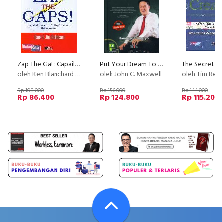
Zap The Ga! : Capailah Prestasi Tertinggi Dalam Hidup Anda
Put Your Dream To The Test
oleh Ken Blanchard & Dana Robinson
oleh John C. Maxwell
oleh Tim Red
Rp 108.000
Rp 156.000
Rp 144.000
Rp 86.400
Rp 124.800
Rp 115.200