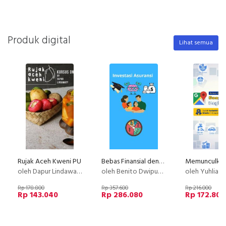
Produk digital
Lihat semua
Rujak Aceh Kweni PU
Bebas Finansial dengan Instrumen Asuransi
oleh Dapur Lindawaty
oleh Benito Dwiputra
oleh Yuhlian
Rp 178.800
Rp 357.600
Rp 216.000
Rp 143.040
Rp 286.080
Rp 172.800