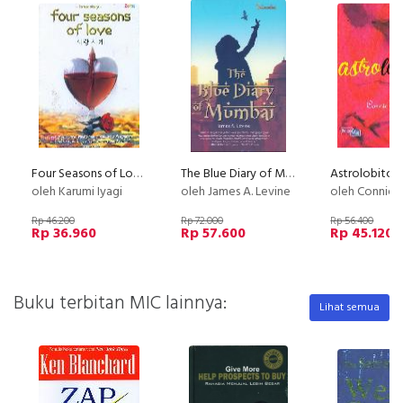
Four Seasons of Love
The Blue Diary of Mumbai Bk
Astrolobitch
oleh Karumi Iyagi
oleh James A. Levine
oleh Connie
Rp 46.200
Rp 72.000
Rp 56.400
Rp 36.960
Rp 57.600
Rp 45.120
Buku terbitan MIC lainnya:
Lihat semua