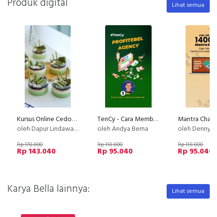
Produk digital
Lihat semua
Kursus Online Cedok Jelly Dapur Lindawaty PU
TenCy - Cara Membuat Agency Menjadi Profit
oleh Dapur Lindawaty
oleh Andya Berna
oleh Denny 
Rp 178.800
Rp 118.800
Rp 118.800
Rp 143.040
Rp 95.040
Rp 95.040
Karya Bella lainnya:
Lihat semua