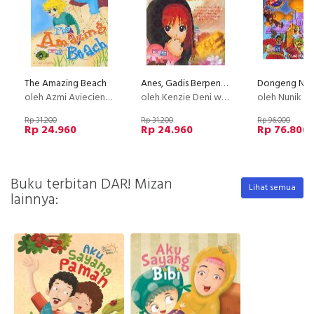
The Amazing Beach
Anes, Gadis Berpenciuman Emas
oleh Azmi Avieciena Ansar
oleh Kenzie Deni wibisono
oleh Nunik U
Rp 31.200
Rp 31.200
Rp 96.000
Rp 24.960
Rp 24.960
Rp 76.800
Buku terbitan DAR! Mizan
Lihat semua
lainnya: