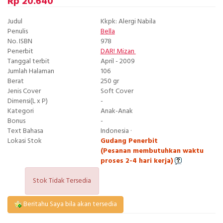
Rp 20.640
Judul
Kkpk: Alergi Nabila
Penulis
Bella
No. ISBN
978
Penerbit
DAR! Mizan
Tanggal terbit
April - 2009
Jumlah Halaman
106
Berat
250 gr
Jenis Cover
Soft Cover
Dimensi(L x P)
-
Kategori
Anak-Anak
Bonus
-
Text Bahasa
Indonesia ·
Lokasi Stok
Gudang Penerbit
(Pesanan membutuhkan waktu
proses 2-4 hari kerja)
Stok Tidak Tersedia
Beritahu Saya bila akan tersedia