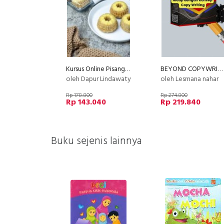
Kursus Online Pisang Buncit Dapur Lindawaty PU
BEYOND COPYWRITING (E-Course)
oleh Dapur Lindawaty
oleh Lesmana nahar
Rp 178.800
Rp 274.800
Rp 143.040
Rp 219.840
Buku sejenis lainnya