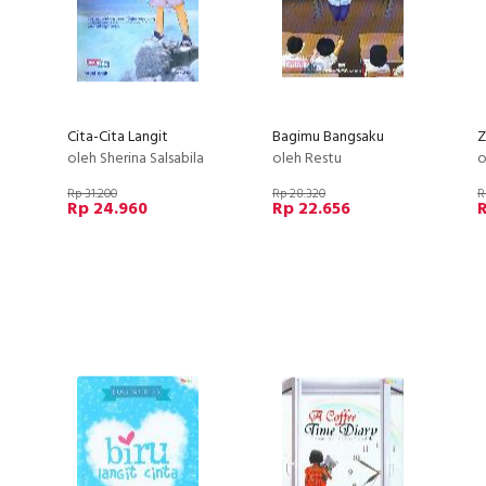
Cita-Cita Langit
Bagimu Bangsaku
oleh Sherina Salsabila
oleh Restu
o
Rp 31.200
Rp 28.320
R
Rp 24.960
Rp 22.656
R