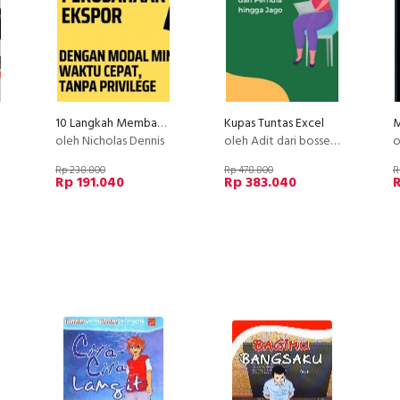
10 Langkah Membangun Perusahaan Ekspor!
Kupas Tuntas Excel
oleh Nicholas Dennis
oleh Adit dari bossexcel
o
Rp 238.800
Rp 478.800
R
Rp 191.040
Rp 383.040
R