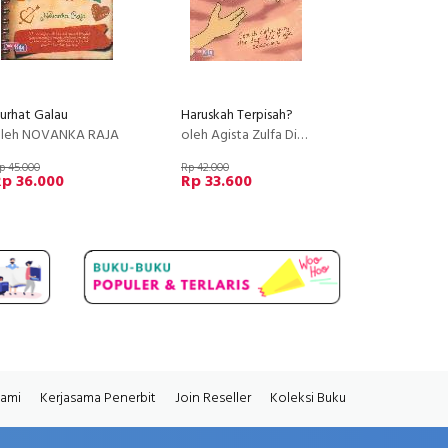
urhat Galau
Haruskah Terpisah?
leh NOVANKA RAJA
oleh Agista Zulfa Dini & Yulianto Wibowo
p 45.000
Rp 42.000
p 36.000
Rp 33.600
Kami
Kerjasama Penerbit
Join Reseller
Koleksi Buku