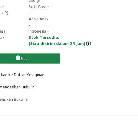
230 gr
ver
Soft Cover
 x P)
-
Anak-Anak
-
asa
Indonesia ··
tok
Stok Tersedia.
(Siap dikirim dalam 24 jam)
BELI
kan ke Daftar Keinginan
endasikan Buku ini
nsikan Buku ini