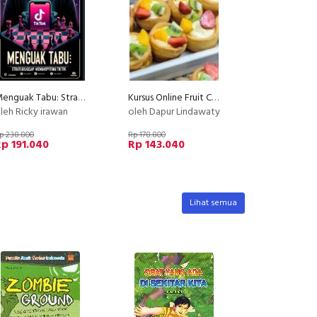
Menguak Tabu: Strategi Gelap Mengoptimalkan TikTok Shop
Kursus Online Fruit Cream Puff Dan Eclair Dapur Lindawaty PU
leh Ricky irawan
oleh Dapur Lindawaty
p 238.800
Rp 178.800
p 191.040
Rp 143.040
Lihat semua