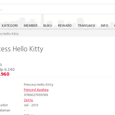
KATEGORI
MEMBER
BUKU
REWARD
TRANSAKSI
INFO
s Hello Kitty
cess Hello Kitty
00
Rp 6.240
.960
Princess Hello Kitty
Princeyl Aughea
9786027999169
Zettu
terbit
Juli - 2013
Halaman
-