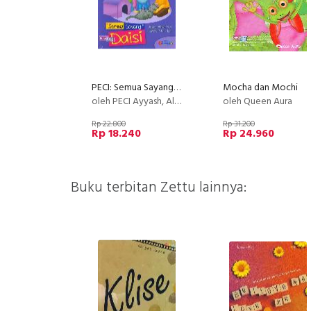
PECI: Semua Sayang Daisy
Mocha dan Mochi
oleh PECI Ayyash, Alma, Anis, dkk.
oleh Queen Aura
Rp 22.800
Rp 31.200
Rp 18.240
Rp 24.960
Buku terbitan Zettu lainnya: