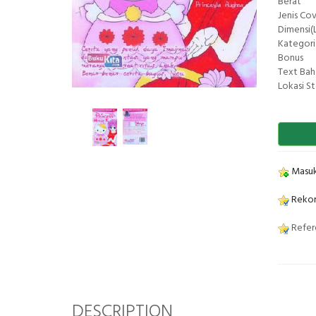
Berat
Jenis Co
Dimensi(L
Kategori
Bonus
Text Bah
Lokasi S
Masuk
Rekom
Refere
DESCRIPTION