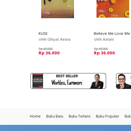
KLISE
Believe Me Love Me
oleh Ghiyat Aesna
oleh Asriani
Rp 45.000
Rp 45.000
Rp 36.000
Rp 36.000
Home
Buku Baru
Buku Terlaris
Buku Populer
Buk