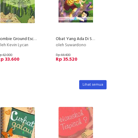
Zombie Ground Escape From New York
Obat Yang Ada Di Sekitar Kita
leh Kevin Lycan
oleh Suwardono
p 42.000
Rp 44.400
p 33.600
Rp 35.520
Lihat semua