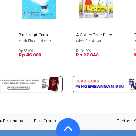
Biru Langit Cinta
A Coffee Time Diary From Neigborhood
C
oleh Eko Hartono
oleh Riri Ansar
o
Rp 57.600
Rp 34.800
R
Rp 46.080
Rp 27.840
R
u Rekomendasi
Buku Promo
Tentang 