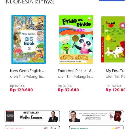
INDONESIA lainnya:
New Gems English Big Book 2
Frido And Pinkie - Abc
oleh Tim Pelangi Indonesia
oleh Tim Pelangi Indonesia
oleh Tim Pelangi I
Rp 162.000
Rp 40.800
Rp 150.000
Rp 129.600
Rp 32.640
Rp 120.000