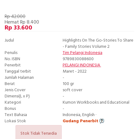
Rp 42.000
Hemat Rp 8.400
Rp 33.600
Judul
Highlights On The Go-Stories To Share
- Family Stories Volume 2
Penulis
Tim Pelangi Indonesia
No. ISBN
9789830088600
Penerbit
PELANGI INDONESIA
Tanggal terbit
Maret - 2022
Jumlah Halaman
-
Berat
100 gr
Jenis Cover
soft cover
Dimensi(L x P)
-
Kategori
Kumon Workbooks and Educational
Bonus
-
Text Bahasa
Indonesia, English ·
Lokasi Stok
Gudang Penerbit
Stok Tidak Tersedia