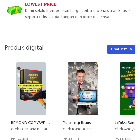
LOWEST PRICE
Kami selalu memberikan harga terbaik, penawaran khusus
seperti edisi tanda-tangan dan promo lainnya
Produk digital
Lihat semua
BEYOND COPYWRITING (E-Course)
Psikologi Bisnis
oleh Lesmana nahar
oleh Kang Aviv
oleh Andya B
Rp 274.800
Rp 898.800
Rp 118.800