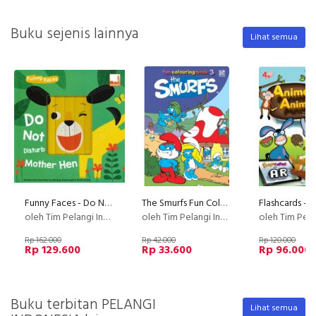
Buku sejenis lainnya
Lihat semua
Funny Faces - Do Not Disturb Mother Hen
The Smurfs Fun Colouring Book 3
oleh Tim Pelangi Indonesia
oleh Tim Pelangi Indonesia
oleh Tim Pelangi I
Rp 162.000
Rp 42.000
Rp 120.000
Rp 129.600
Rp 33.600
Rp 96.000
Buku terbitan PELANGI
Lihat semua