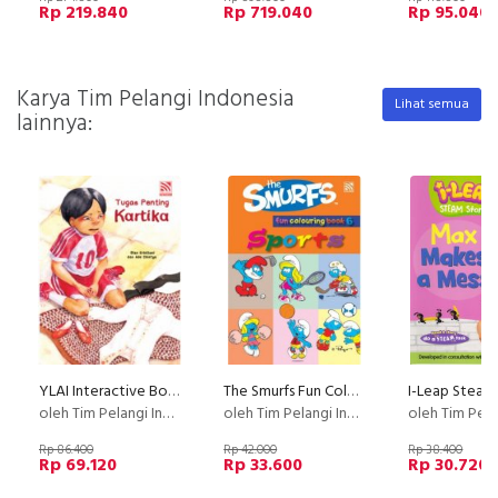
Rp 219.840
Rp 719.040
Rp 95.040
Karya Tim Pelangi Indonesia
Lihat semua
lainnya:
YLAI Interactive Book - Tugas Penting Kartika
The Smurfs Fun Colouring Book 6: Sports
oleh Tim Pelangi Indonesia
oleh Tim Pelangi Indonesia
oleh Tim Pelangi I
Rp 86.400
Rp 42.000
Rp 38.400
Rp 69.120
Rp 33.600
Rp 30.720