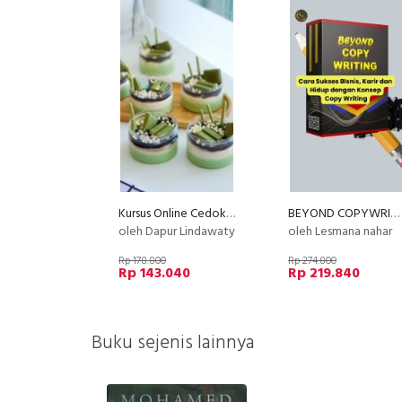
Kursus Online Cedok Jelly Dapur Lindawaty PU
BEYOND COPYWRITING (E-Course)
oleh Dapur Lindawaty
oleh Lesmana nahar
Rp 178.800
Rp 274.800
Rp 143.040
Rp 219.840
Buku sejenis lainnya