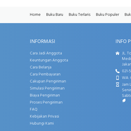
Home
Buku Baru
Buku Terlaris
Buku Populer
Buk
INFORMASI
INFO 
Cara Jadi Anggota
JL. T
Media
Keuntungan Anggota
Jakar
Cara Belanja
021-
Cara Pembayaran
WA: 
Cakupan Pengiriman
Jam 
Simulasi Pengiriman
Senin
Biaya Pengiriman
Sabtu
Proses Pengiriman
FAQ
Kebijakan Privasi
Hubungi Kami