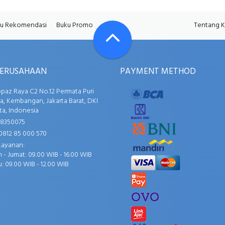
u Rekomendasi
Buku Promo
Tentang 
PERUSAHAAN
PAYMENT METHOD
opaz Raya C2 No.12 Permata Puri
, Kembangan, Jakarta Barat, DKI
ta, Indonesia
58350075
0812 85 000 570
Layanan:
 - Jumat: 09.00 WIB - 16.00 WIB
: 09.00 WIB - 12.00 WIB