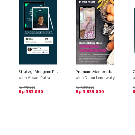
Strategi Mengirim Proposal 100+ Job
Premium Membership Dapur Lindawaty PU
oleh Abram Putra
oleh Dapur Lindawaty
o
Rp 478.800
Rp 4.798.800
R
Rp 383.040
Rp 3.839.040
R