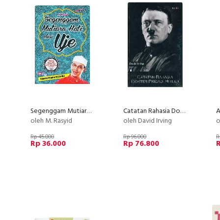
Segenggam Mutiara Hati dari Uje (Disertai gambar full collor)
Catatan Rahasia Dokter Pribadi Hitler
oleh M. Rasyid
oleh David Irving
o
Rp 45.000
Rp 96.000
R
Rp 36.000
Rp 76.800
R