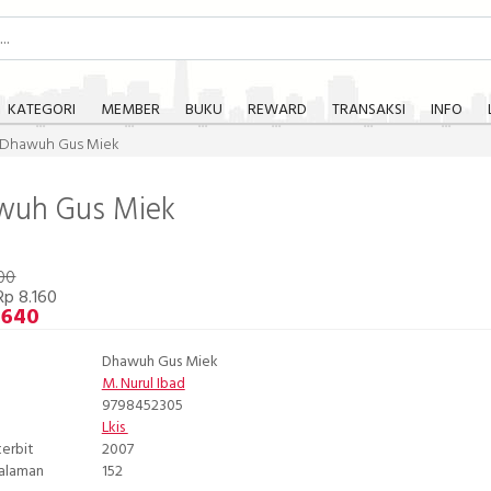
KATEGORI
MEMBER
BUKU
REWARD
TRANSAKSI
INFO
Dhawuh Gus Miek
wuh Gus Miek
00
p 8.160
.640
Dhawuh Gus Miek
M. Nurul Ibad
9798452305
Lkis
terbit
2007
Halaman
152