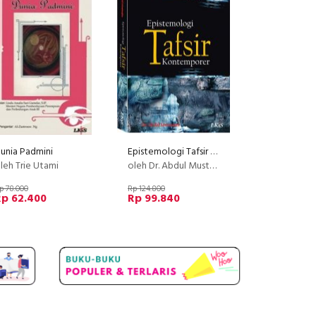
unia Padmini
Epistemologi Tafsir Kontemporer (EK)
leh Trie Utami
oleh Dr. Abdul Mustaqim
p 78.000
Rp 124.800
Rp 62.400
Rp 99.840