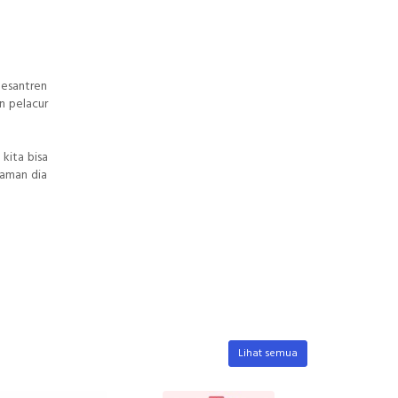
pesantren
n pelacur
kita bisa
laman dia
Lihat semua