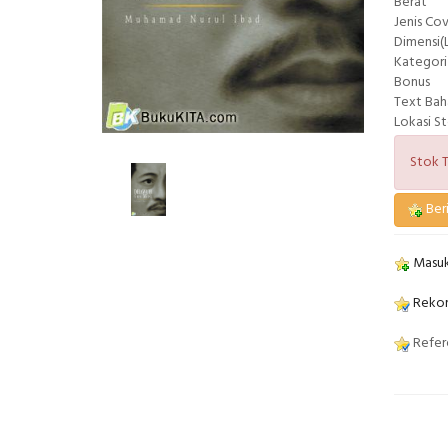
Berat
Jenis Co
Dimensi(L
Kategori
Bonus
Text Bah
Lokasi S
Stok T
Beri
Masuk
Rekom
Refere