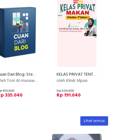
Cuan Dari Blog: Step by Step Membuat Blog Profesional yang Menghasilkan Cuan
KELAS PRIVAT TENTANG MAKAN (by Klinik MPASI )
leh Toni Al-munawwar
oleh Klinik Mpasi
p 418.800
Rp 238.800
p 335.040
Rp 191.040
Lihat semua