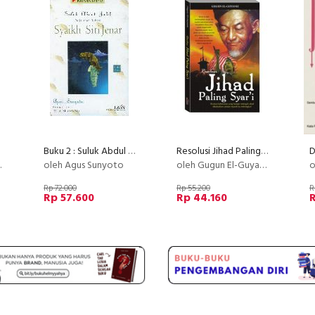
Buku 2 : Suluk Abdul Jalil Perjalanan Ruhani Syaikh Siti Jenar
Resolusi Jihad Paling SYARI
D
oleh Agus Sunyoto
oleh Gugun El-Guyanie
o
Rp 72.000
Rp 55.200
R
Rp 57.600
Rp 44.160