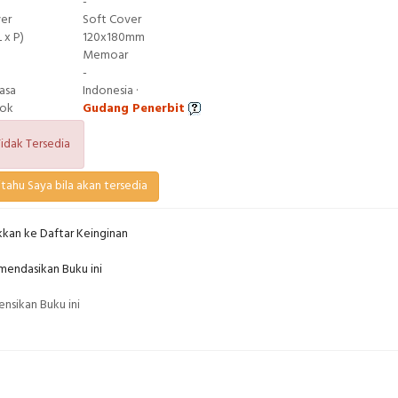
-
ver
Soft Cover
 x P)
120x180mm
Memoar
-
asa
Indonesia ·
tok
Gudang Penerbit
idak Tersedia
tahu Saya bila akan tersedia
kan ke Daftar Keinginan
endasikan Buku ini
nsikan Buku ini