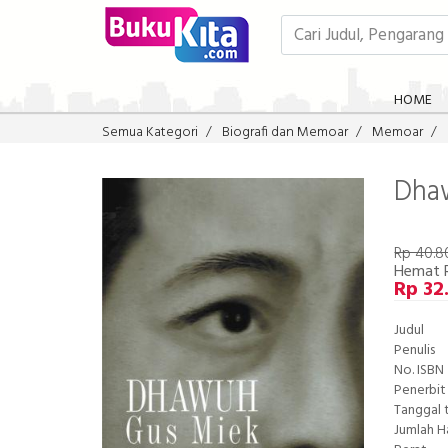
HOME
Semua Kategori
Biografi dan Memoar
Memoar
Dha
Rp 40.8
Hemat R
Rp 32
Judul
Penulis
No. ISBN
Penerbit
Tanggal 
Jumlah 