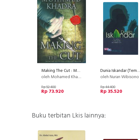
Making The Cut : Memoar seorang Dokter Bedah
Dunia Iskandar (Tembakau, Humanisme, Kepemimpinan)
oleh Mohamed Khadra
oleh Nuran Wibisono
Rp 92.400
Rp 44.400
Rp 73.920
Rp 35.520
Buku terbitan Lkis lainnya: