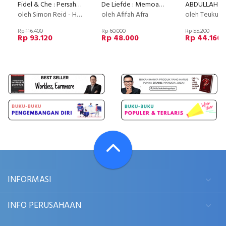
Fidel & Che : Persahabatan Revolusioner Tak Tertandingi
De Liefde : Memoar Sekar Prembajoen
oleh Simon Reid - Henry
oleh Afifah Afra
oleh Teuku Chairu
Rp 116.400
Rp 60.000
Rp 55.200
Rp 93.120
Rp 48.000
Rp 44.160
INFORMASI
INFO PERUSAHAAN