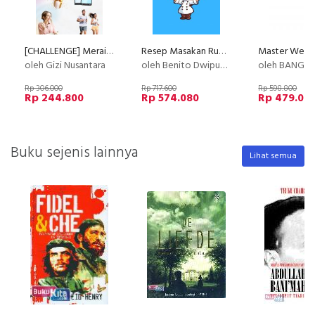
[CHALLENGE] Meraih Body Goals dalam 30 hari bersama Ahli Gizi
Resep Masakan Rumahan Anti Gagal Layak Jualan
oleh Gizi Nusantara
oleh Benito Dwiputra
oleh BANGS
Rp 306.000
Rp 717.600
Rp 598.800
Rp 244.800
Rp 574.080
Rp 479.04
Buku sejenis lainnya
Lihat semua