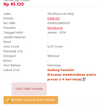
Hemat Rp 11.280
Rp 45.120
Judul
The Bruce Lee Way
Penulis
DANI LEE
No. ISBN
9786022880097
Penerbit
Notebook
Tanggal terbit
Januari - 2014
Jumlah Halaman
-
Berat
-
Jenis Cover
Soft Cover
Dimensi(L x P)
-
Kategori
Memoar
Bonus
-
Text Bahasa
Indonesia ·
Lokasi Stok
Gudang Penerbit
(Pesanan membutuhkan waktu
proses 2-4 hari kerja)
Stok Tidak Tersedia
Beritahu Saya bila akan tersedia