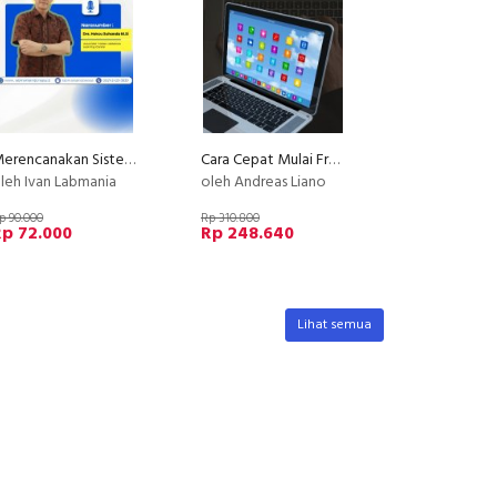
Merencanakan Sistem Mutu Analisis
Cara Cepat Mulai Freelance Dalam 1 Bulan
leh Ivan Labmania
oleh Andreas Liano
p 90.000
Rp 310.800
Rp 72.000
Rp 248.640
Lihat semua