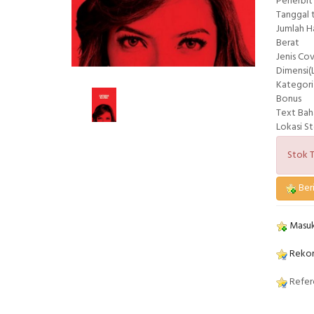
Penerbit
Tanggal 
Jumlah 
Berat
Jenis Co
Dimensi(L
Kategori
Bonus
Text Bah
Lokasi S
Stok T
Beri
Masuk
Rekom
Refere