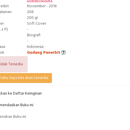
Literati-books
terbit
November - 2016
Halaman
208
200 gr
ver
Soft Cover
 x P)
-
Biografi
-
asa
Indonesia ·
tok
Gudang Penerbit
idak Tersedia
tahu Saya bila akan tersedia
kan ke Daftar Keinginan
endasikan Buku ini
nsikan Buku ini