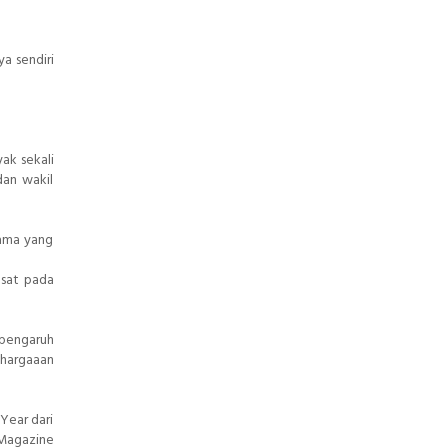
a sendiri
yak sekali
dan wakil
tama yang
usat pada
rpengaruh
ghargaaan
 Year dari
 Magazine