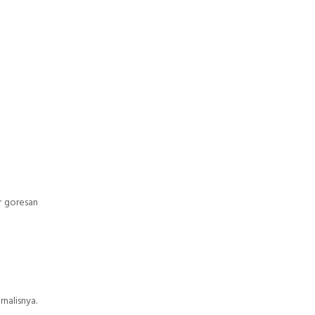
r goresan
nalisnya.