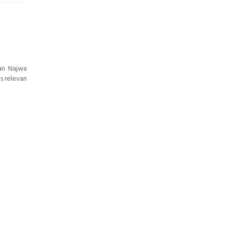
tan Najwa
s relevan