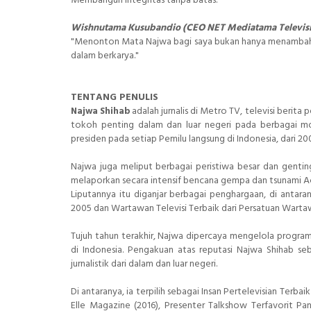
Membangun integritas tanpa batas."
Wishnutama Kusubandio (CEO NET Mediatama Televisi
"Menonton Mata Najwa bagi saya bukan hanya menambah va
dalam berkarya."
TENTANG PENULIS
adalah jurnalis di Metro TV, televisi berita
Najwa Shihab
tokoh penting dalam dan luar negeri pada berbagai mom
presiden pada setiap Pemilu langsung di Indonesia, dari 20
Najwa juga meliput berbagai peristiwa besar dan genting
melaporkan secara intensif bencana gempa dan tsunami 
Liputannya itu diganjar berbagai penghargaan, di antar
2005 dan Wartawan Televisi Terbaik dari Persatuan Wartaw
Tujuh tahun terakhir, Najwa dipercaya mengelola progr
di Indonesia. Pengakuan atas reputasi Najwa Shihab se
jurnalistik dari dalam dan luar negeri.
Di antaranya, ia terpilih sebagai Insan Pertelevisian Terb
Elle Magazine (2016), Presenter Talkshow Terfavorit P