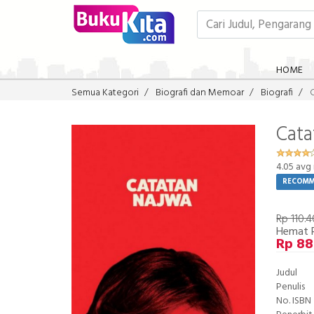
HOME
Semua Kategori
Biografi dan Memoar
Biografi
Cata
4.05
avg 
RECOM
Rp 110.
Hemat 
Rp 88
Judul
Penulis
No. ISBN