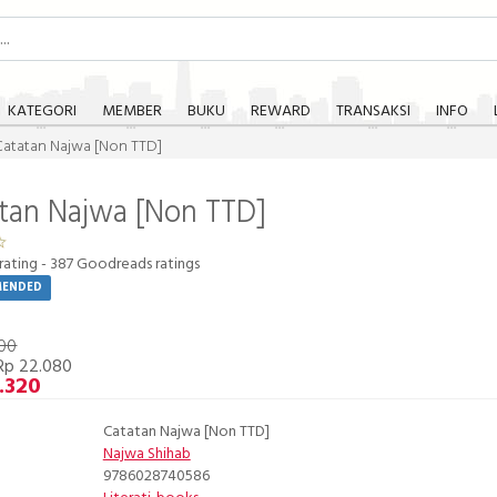
KATEGORI
MEMBER
BUKU
REWARD
TRANSAKSI
INFO
Catatan Najwa [Non TTD]
tan Najwa [Non TTD]
rating -
387
Goodreads ratings
MENDED
400
Rp 22.080
.320
Catatan Najwa [Non TTD]
Najwa Shihab
9786028740586