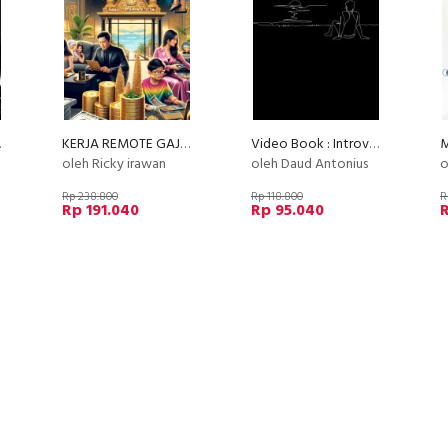
n Cepat !
KERJA REMOTE GAJI PULUHAN JUTA TANPA INTERVIEW
Video Book : Introvert Survival Kit
oleh Ricky irawan
oleh Daud Antonius
o
Rp 238.800
Rp 118.800
R
Rp 191.040
Rp 95.040