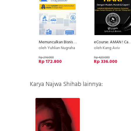
Memunculkan Bisnis di Google Maps untuk Usaha Jasa & non-Jasa (Google Bisnis)
eCourse: AMAN ! Cara Mendaftarkan Kursus Onlinemu ke HAKI Dengan Mudah, Murah da
oleh Yuhlian Nugraha
oleh Kang Aviv
Rp 216.000
Rp 420.000
Rp 172.800
Rp 336.000
Karya Najwa Shihab lainnya: