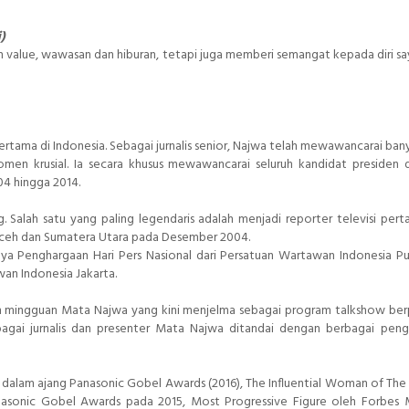
)
lue, wawasan dan hiburan, tetapi juga memberi semangat kepada diri say
 pertama di Indonesia. Sebagai jurnalis senior, Najwa telah mewawancarai ban
en krusial. Ia secara khusus mewawancarai seluruh kandidat presiden 
04 hingga 2014.
. Salah satu yang paling legendaris adalah menjadi reporter televisi per
Aceh dan Sumatera Utara pada Desember 2004.
anya Penghargaan Hari Pers Nasional dari Persatuan Wartawan Indonesia P
an Indonesia Jakarta.
am mingguan Mata Najwa yang kini menjelma sebagai program talkshow be
bagai jurnalis dan presenter Mata Najwa ditandai dengan berbagai pen
aik dalam ajang Panasonic Gobel Awards (2016), The Influential Woman of The
anasonic Gobel Awards pada 2015, Most Progressive Figure oleh Forbes