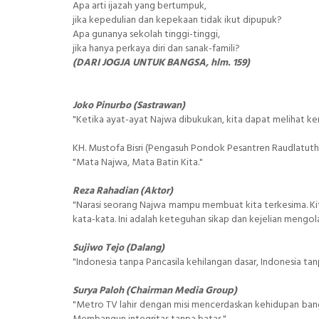
Apa arti ijazah yang bertumpuk,
jika kepedulian dan kepekaan tidak ikut dipupuk?
Apa gunanya sekolah tinggi-tinggi,
jika hanya perkaya diri dan sanak-famili?
(DARI JOGJA UNTUK BANGSA, hlm. 159)
Joko Pinurbo (Sastrawan)
"Ketika ayat-ayat Najwa dibukukan, kita dapat melihat ke
KH. Mustofa Bisri (Pengasuh Pondok Pesantren Raudlatuth 
"Mata Najwa, Mata Batin Kita."
Reza Rahadian (Aktor)
"Narasi seorang Najwa mampu membuat kita terkesima. Kit
kata-kata. Ini adalah keteguhan sikap dan kejelian mengola
Sujiwo Tejo (Dalang)
"Indonesia tanpa Pancasila kehilangan dasar, Indonesia t
Surya Paloh (Chairman Media Group)
"Metro TV lahir dengan misi mencerdaskan kehidupan bangsa