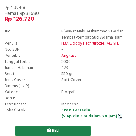
Rp 158.400
Hemat Rp 31.680
Rp 126.720
Judul
Riwayat Nabi Muhammad Saw dan
Tempat-tempat Suci Agama Islam
Penulis
H.M. Doddy Fachrurozie, M.S.SH.
No. ISBN
-
Penerbit
Angkasa
Tanggal terbit
2000
Jumlah Halaman
423
Berat
550 gr
Jenis Cover
Soft Cover
Dimensi(L x P)
-
Kategori
Biografi
Bonus
-
Text Bahasa
Indonesia ··
Lokasi Stok
Stok Tersedia.
(Siap dikirim dalam 24 jam)
BELI