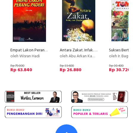
Empat Lakon Perang Paderi
Antara Zakat. Infak. dan Shadaqah
oleh Wisran Hadi
oleh Abu Arkan Kamil Ataya
oleh Ir. Bagus Herdy
Rp 79.800
Rp 33.600
Rp 38.400
Rp 63.840
Rp 26.880
Rp 30.720