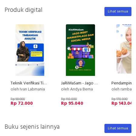
Produk digital
Lihat semua
Teknik Verifikasi Timbangan Analitik
JaRiMaSam - Jago Riset Marketplace dan Social Media
oleh Ivan Labmania
oleh Andya Berna
oleh rambat k
Rp 90.000
Rp 118.800
Rp 178.800
Rp 72.000
Rp 95.040
Rp 143.040
Buku sejenis lainnya
Lihat semua