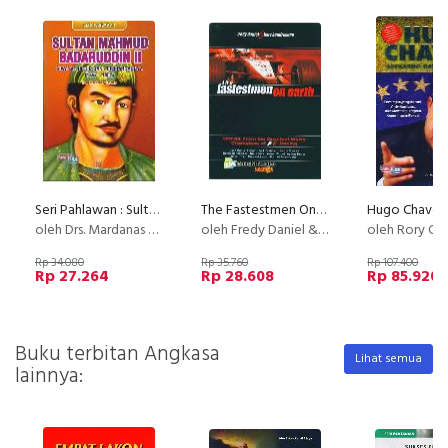
Seri Pahlawan : Sultan Mahmud Badaruddin II - Riwayat Hidup dan Perjuangannya (1767-1852)
The Fastestmen On Earth (Stories From The Greatest World Champions of F1 Racing)
oleh Drs. Mardanas Satwan
oleh Fredy Daniel & Tony Hendroyono
oleh Rory Car
Rp 34.080
Rp 35.760
Rp 107.400
Rp 27.264
Rp 28.608
Rp 85.920
Buku terbitan Angkasa
Lihat semua
lainnya: