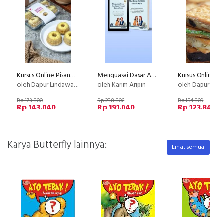
Kursus Online Pisang Buncit Dapur Lindawaty PU
Menguasai Dasar Akuntansi : Fondasi Sukses Karir
oleh Dapur Lindawaty
oleh Karim Aripin
oleh Dapur Li
Rp 178.800
Rp 238.800
Rp 154.800
Rp 143.040
Rp 191.040
Rp 123.840
Karya Butterfly lainnya:
Lihat semua