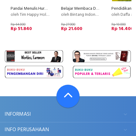
Pandai Menulis Huruf Sambung
Belajar Membaca Dan Menulis Huruf Hijaiyah Untuk PAUD
oleh Tim Happy Holy Kids
oleh Bintang Indonesia
oleh Daffa M
Rp 64.800
Rp 27.000
Rp 18.000
Rp 51.840
Rp 21.600
Rp 14.400
INFORMASI
INFO PERUSAHAAN