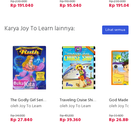
Rp 238.800
Rp 118.800
Rp 238.800
Rp 191.040
Rp 95.040
Rp 191.040
Karya Joy To Learn lainnya:
Lihat semua
The Godly Girl Series : RUTH
Traveling Cruise Ship : A Step By Step Traveling Experience To Hawaii
oleh Joy To Learn
oleh Joy To Learn
oleh Joy To L
Rp 34.800
Rp 49.200
Rp 33.600
Rp 27.840
Rp 39.360
Rp 26.880