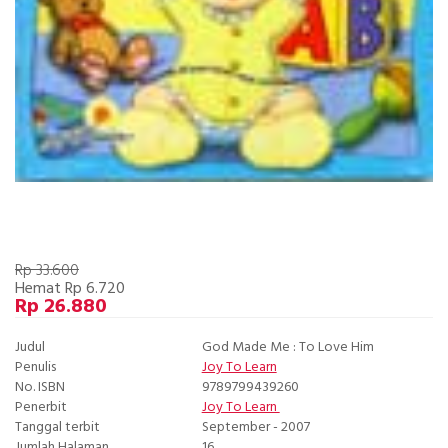
Rp 33.600
Hemat Rp 6.720
Rp 26.880
Judul
God Made Me : To Love Him
Penulis
Joy To Learn
No. ISBN
9789799439260
Penerbit
Joy To Learn
Tanggal terbit
September - 2007
Jumlah Halaman
16