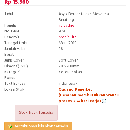
Rp 15.360
Judul
Asyik Bercerita dan Mewarnai
Binatang
Penulis
Ira Lathief
No. ISBN
979
Penerbit
MediaKita
Tanggal terbit
Mei - 2010
Jumlah Halaman
28
Berat
-
Jenis Cover
Soft Cover
Dimensi(L x P)
210x280mm
Kategori
Keterampilan
Bonus
-
Text Bahasa
Indonesia ·
Lokasi Stok
Gudang Penerbit
(Pesanan membutuhkan waktu
proses 2-4 hari kerja)
Stok Tidak Tersedia
Beritahu Saya bila akan tersedia