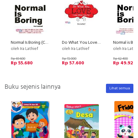
Normal Is Boring (Cover Baru)
Do What You Love, Love What You Do
Normal is Bor
oleh Ira Lathief
oleh Ira Lathief
oleh Ira Lathi
Rp 69.600
Rp 72.000
Rp 62.400
Rp 55.680
Rp 57.600
Rp 49.920
Buku sejenis lainnya
Lihat semua