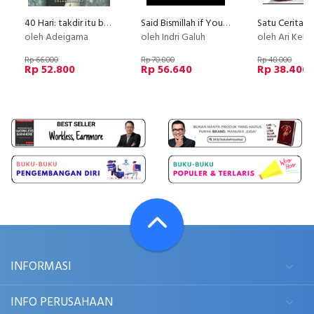
40 Hari: takdir itu bernama hidup dan mati [Edisi TTD]
Said Bismillah if You Love Me (Disc 50%)
oleh Adeigama
oleh Indri Galuh
oleh Ari Kelin
Rp 66.000
Rp 70.800
Rp 48.000
Rp 52.800
Rp 56.640
Rp 38.400
INFORMASI
INFO PERUSAHAAN