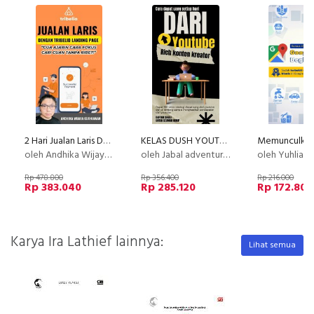
2 Hari Jualan Laris Dengan Tribelio Page
KELAS DUSH YOUTUBE : Cara Dapat Uang Setiap Hari dan 10 Juta pertama dari Youtube
oleh Andhika Wijaya Kurniawan
oleh Jabal adventure x Jabal Digital
oleh Yuhlian
Rp 478.800
Rp 356.400
Rp 216.000
Rp 383.040
Rp 285.120
Rp 172.800
Karya Ira Lathief lainnya:
Lihat semua