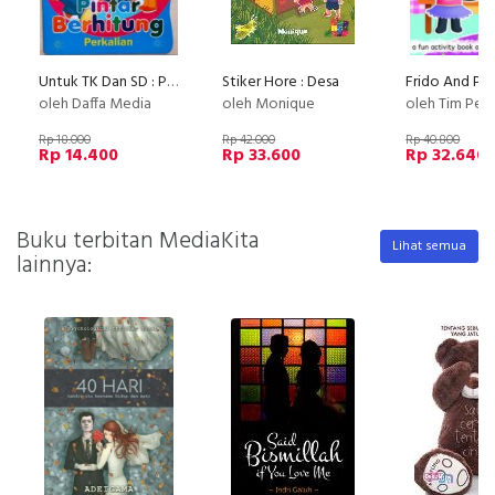
Untuk TK Dan SD : Pintar Berhitung Perkalian
Stiker Hore : Desa
oleh Daffa Media
oleh Monique
oleh Tim Pelangi I
Rp 18.000
Rp 42.000
Rp 40.800
Rp 14.400
Rp 33.600
Rp 32.640
Buku terbitan MediaKita
Lihat semua
lainnya: