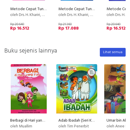
Metode Cepat Tuntas Baca Tulis Al-Quran (TBTQ) #6
Metode Cepat Tuntas Baca Tulis Al-Quran (TBTQ) #3
oleh Drs. H. Khariri, M.Si.
oleh Drs. H. Khariri, M.Si.
oleh Drs. H. Kharir
Rp 20.640
Rp 21.360
Rp 20.640
Rp 16.512
Rp 17.088
Rp 16.512
Buku sejenis lainnya
Lihat semua
Berbagi di Hari yang Fitri
Adab Ibadah (Seri Komik Adab Anak Muslim) (Promo Luxima)
oleh Muallim
oleh Tim Penerbit
oleh Anee R