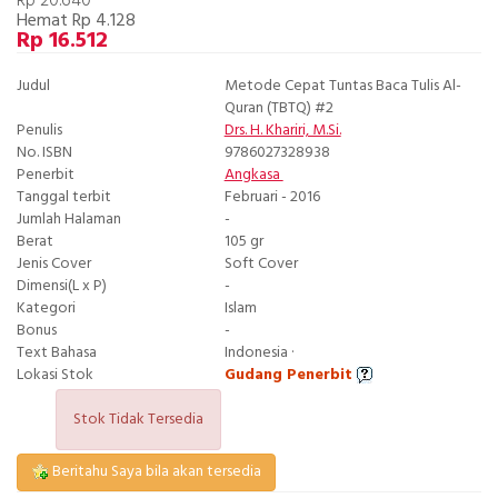
Rp 20.640
Hemat Rp 4.128
Rp 16.512
Judul
Metode Cepat Tuntas Baca Tulis Al-
Quran (TBTQ) #2
Penulis
Drs. H. Khariri, M.Si.
No. ISBN
9786027328938
Penerbit
Angkasa
Tanggal terbit
Februari - 2016
Jumlah Halaman
-
Berat
105 gr
Jenis Cover
Soft Cover
Dimensi(L x P)
-
Kategori
Islam
Bonus
-
Text Bahasa
Indonesia ·
Lokasi Stok
Gudang Penerbit
Stok Tidak Tersedia
Beritahu Saya bila akan tersedia