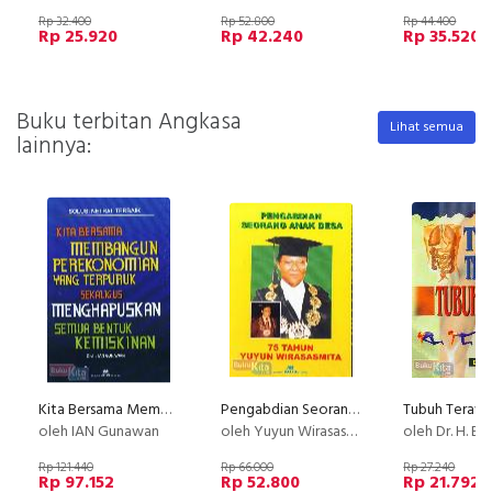
Rp 32.400
Rp 52.800
Rp 44.400
Rp 25.920
Rp 42.240
Rp 35.520
Buku terbitan Angkasa
Lihat semua
lainnya:
Kita Bersama Membangun Perekonomian yang Terpuruk Sekaligus Menghapuskan Semua Bentuk Kemiskinan
Pengabdian Seorang Anak Desa - 75 Tahun Yuyun Wirasasmita
oleh IAN Gunawan
oleh Yuyun Wirasasmita
oleh Dr. H. Effen
Rp 121.440
Rp 66.000
Rp 27.240
Rp 97.152
Rp 52.800
Rp 21.792