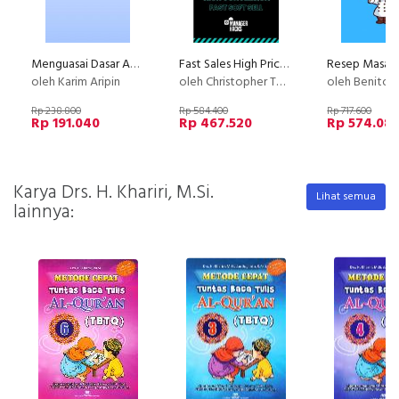
Menguasai Dasar Akuntansi : Fondasi Sukses Karir
Fast Sales High Price with Story Selling
oleh Karim Aripin
oleh Christopher Tobing
oleh Benito Dw
Rp 238.800
Rp 584.400
Rp 717.600
Rp 191.040
Rp 467.520
Rp 574.08
Karya Drs. H. Khariri, M.Si.
Lihat semua
lainnya: