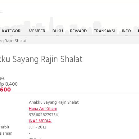
KATEGORI
MEMBER
BUKU
REWARD
TRANSAKSI
INFO
g Rajin Shalat
ku Sayang Rajin Shalat
00
Rp 8.400
.600
Anakku Sayang Rajin Shalat
Hana Ash-Shani
9786028279734
INAS MEDIA
terbit
Juli - 2012
Halaman
-