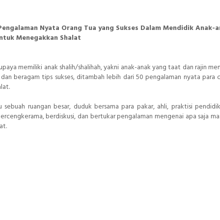
engalaman Nyata Orang Tua yang Sukses Dalam Mendidik Anak-a
ntuk Menegakkan Shalat
upaya memiliki anak shalih/shalihah, yakni anak-anak yang taat dan rajin me
si dan beragam tips sukses, ditambah lebih dari 50 pengalaman nyata para 
lat.
ebuah ruangan besar, duduk bersama para pakar, ahli, praktisi pendidik
 bercengkerama, berdiskusi, dan bertukar pengalaman mengenai apa saja ma
at.