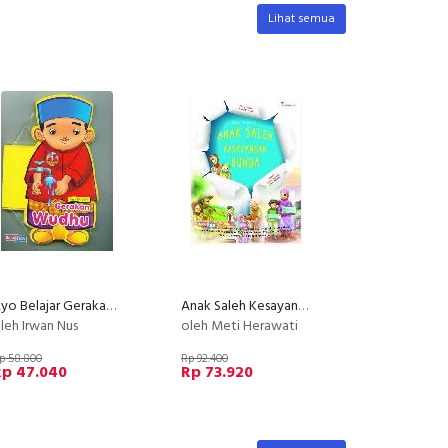
Lihat semua
Ayo Belajar Gerakan Wudhu
Anak Saleh Kesayangan Bunda
leh Irwan Nus
oleh Meti Herawati
p 58.800
Rp 92.400
Rp 47.040
Rp 73.920