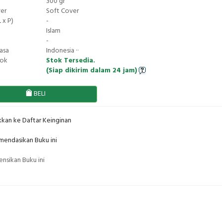
300 gr
ver
Soft Cover
 x P)
-
Islam
-
asa
Indonesia ··
tok
Stok Tersedia.
(Siap dikirim dalam 24 jam)
BELI
kan ke Daftar Keinginan
endasikan Buku ini
nsikan Buku ini