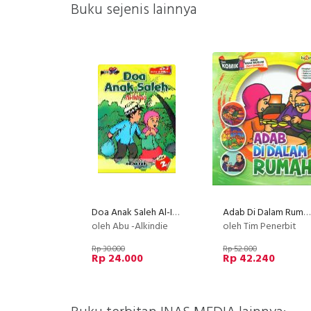
Buku sejenis lainnya
Doa Anak Saleh Al-Ikhlas Jilid 2 BK
Adab Di Dalam Rumah (Seri Komik Adab Anak Muslim) (Promo Luxima)
oleh Abu -Alkindie
oleh Tim Penerbit
Rp 30.000
Rp 52.800
Rp 24.000
Rp 42.240