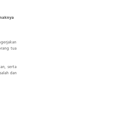
naknya
ngerjakan
orang tua
an, serta
salah dan