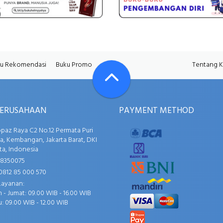
u Rekomendasi
Buku Promo
Tentang 
PERUSAHAAN
PAYMENT METHOD
opaz Raya C2 No.12 Permata Puri
, Kembangan, Jakarta Barat, DKI
ta, Indonesia
58350075
0812 85 000 570
Layanan:
 - Jumat: 09.00 WIB - 16.00 WIB
: 09.00 WIB - 12.00 WIB