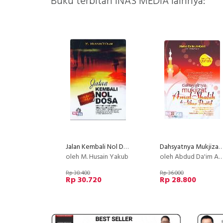
Buku terbitan INAS MEDIA lainnya:
Jalan Kembali Nol Dosa
Dahsyatnya Mukjizat Amal Shalih & Sikap Po
oleh M. Husain Yakub
oleh Abdud Da'im Al-Kahil
Rp 38.400
Rp 36.000
Rp 30.720
Rp 28.800