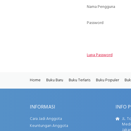
Nama Pengguna
Password
Lupa Password
Home
Buku Baru
Buku Terlaris
Buku Populer
Buk
INFORMASI
INFO 
Cara Jadi Anggota
JL. T
Media
Keuntungan Anggota
Jakar