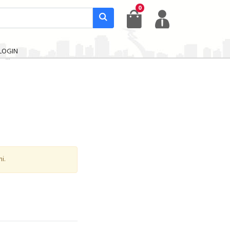
0
LOGIN
i.