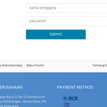
u Rekomendasi
Buku Promo
Tentang 
PERUSAHAAN
PAYMENT METHOD
opaz Raya C2 No.12 Permata Puri
, Kembangan, Jakarta Barat, DKI
ta, Indonesia