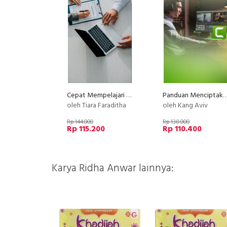
Cepat Mempelajari Asuransi Sebelum Membeli
Panduan Menciptakan Video Kursus Online P
oleh Tiara Faraditha
oleh Kang Aviv
Rp 144.000
Rp 138.000
Rp 115.200
Rp 110.400
Karya Ridha Anwar lainnya: