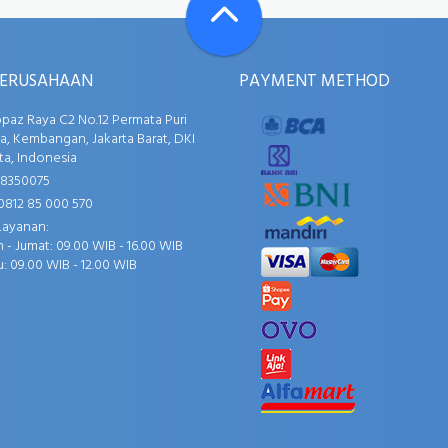
PERUSAHAAN
PAYMENT METHOD
opaz Raya C2 No.12 Permata Puri
, Kembangan, Jakarta Barat, DKI
ta, Indonesia
58350075
0812 85 000 570
Layanan:
 - Jumat: 09.00 WIB - 16.00 WIB
: 09.00 WIB - 12.00 WIB