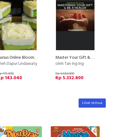
Kursus Online Blooming Pandan Cheezy Deesert Box Dapur Lindawaty PU
Master Your Gift & Be A Healer
leh Dapur Lindawaty
oleh Tan Ing Ing
p 178.800
Rp 6.666.000
p 143.040
Rp 5.332.800
Lihat semua