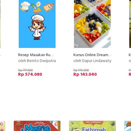
rofessional
Resep Masakan Rumahan Anti Gagal Layak Jualan
Kursus Online Dreamy Salad Buah Dapur Lindawaty PU
oleh Benito Dwiputra
oleh Dapur Lindawaty
o
Rp 717.600
Rp 178.800
R
Rp 574.080
Rp 143.040
R