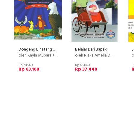
Dongeng Binatang Paling Seru (Seri 12 Dongeng)
Belajar Dari Bapak
S
oleh Kayla Mubara + Redy Kuswanto
oleh Rizka Amelia Dewi, dkk
o
Rp 78.960
Rp 46.800
R
Rp 63.168
Rp 37.440
R