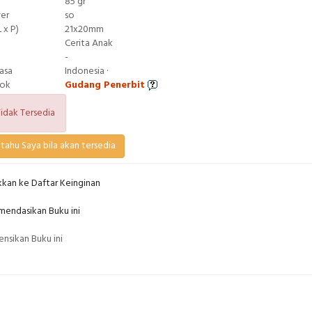
85 gr
ver
so
 x P)
21x20mm
Cerita Anak
-
asa
Indonesia ·
tok
Gudang Penerbit
idak Tersedia
tahu Saya bila akan tersedia
kan ke Daftar Keinginan
endasikan Buku ini
nsikan Buku ini