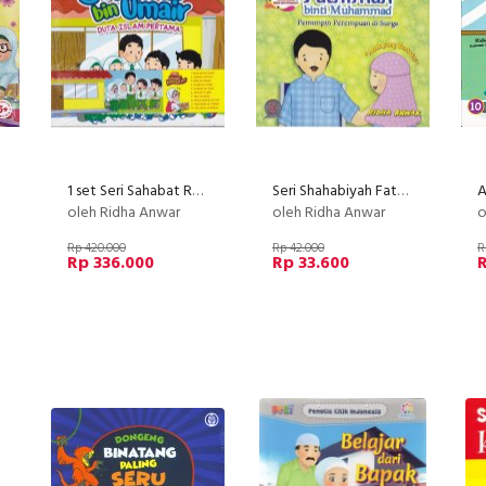
1 set Seri Sahabat Rasullulah Mush'ab bin Umair
Seri Shahabiyah Fathimah binti Muhammad pemimpin perempuan Surga
A
oleh Ridha Anwar
oleh Ridha Anwar
o
Rp 420.000
Rp 42.000
R
Rp 336.000
Rp 33.600
R