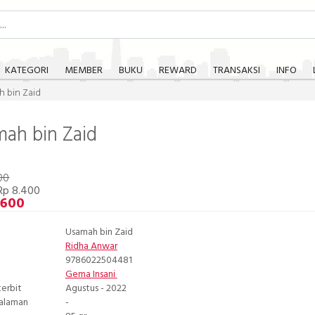
KATEGORI
MEMBER
BUKU
REWARD
TRANSAKSI
INFO
 bin Zaid
ah bin Zaid
00
Rp 8.400
.600
Usamah bin Zaid
Ridha Anwar
9786022504481
Gema Insani
terbit
Agustus - 2022
Halaman
-