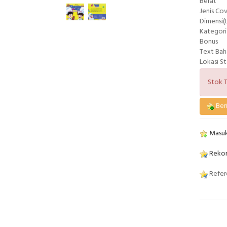
Berat
Jenis Co
Dimensi(L
Kategori
Bonus
Text Bah
Lokasi S
Stok T
Beri
Masuk
Rekom
Refere