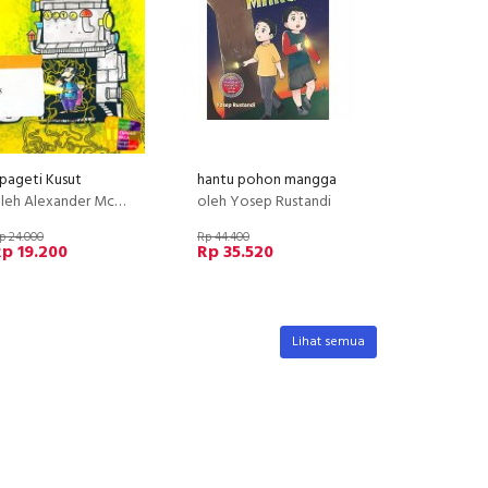
pageti Kusut
hantu pohon mangga
leh Alexander McCall Smith
oleh Yosep Rustandi
p 24.000
Rp 44.400
p 19.200
Rp 35.520
Lihat semua