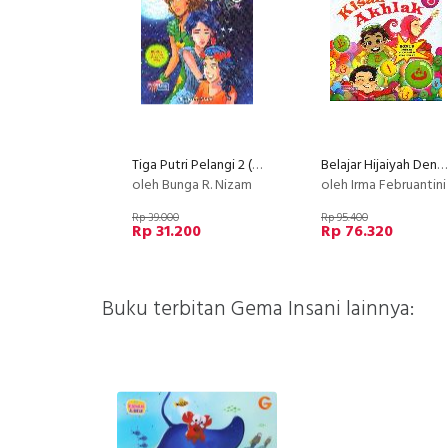
Tiga Putri Pelangi 2 (Dongeng Bergambar)
Belajar Hijaiyah Dengan Kisah Akhlak
oleh Bunga R. Nizam
oleh Irma Februantini
Rp 39.000
Rp 95.400
Rp 31.200
Rp 76.320
Buku terbitan Gema Insani lainnya: