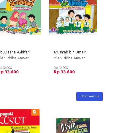
buDzar al-Ghifari
Mush'ab bin Umair
leh Ridha Anwar
oleh Ridha Anwar
p 42.000
Rp 42.000
p 33.600
Rp 33.600
Lihat semua