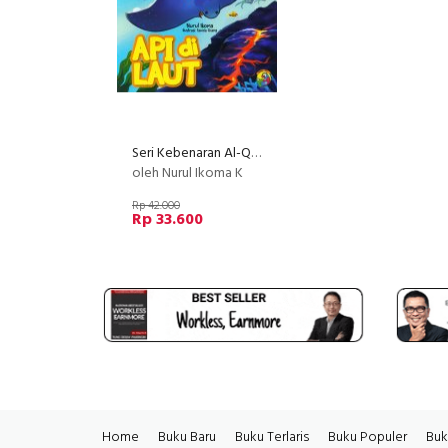
Seri Kebenaran Al-Quran: Api di Laut (full color)
oleh Nurul Ikoma K
Rp 42.000
Rp 33.600
Home
Buku Baru
Buku Terlaris
Buku Populer
Buk