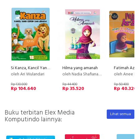
Si Kanza, Kancil Yang Cerdik Dan Jenaka
Hilma yang amanah
oleh Ari Wulandari
oleh Nadia Shafiana Rahma, Maziya Mufidah Mumtaza Ilmi, Ainun Mubin Misbah N, Naila Yumna Salsabila, Nasy
oleh Anee R
Rp 130.800
Rp 44.400
Rp 50.400
Rp 104.640
Rp 35.520
Rp 40.320
Buku terbitan Elex Media
Lihat semua
Komputindo lainnya: