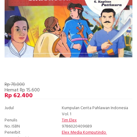
Rp 78.000
Hemat Rp 15.600
Rp 62.400
Judul
Kumpulan Cerita Pahlawan Indonesia
Vol. 1
Penulis
Tim Elex
No. ISBN
9786020409689
Penerbit
Elex Media Komputindo