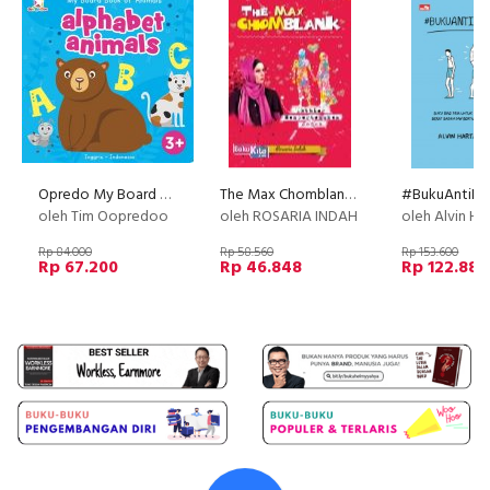
Opredo My Board Book Of Animals: Alphabet Animals
The Max Chomblank (Ramadhan_2017)
#BukuAntiKu
oleh Tim Oopredoo
oleh ROSARIA INDAH
oleh Alvin Ha
Rp 84.000
Rp 58.560
Rp 153.600
Rp 67.200
Rp 46.848
Rp 122.880