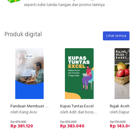
seperti edisi tanda-tangan dan promo lainnya
Produk digital
Lihat semua
Panduan Membuat Kursus Online Terlengkap di Indonesia
Kupas Tuntas Excel
Rujak Aceh K
oleh Kang Aviv
oleh Adit dari bossexcel
oleh Dapur Li
Rp 476.400
Rp 478.800
Rp 178.800
Rp 381.120
Rp 383.040
Rp 143.040