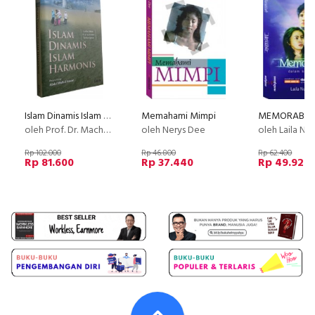
Islam Dinamis Islam Harmonis
Memahami Mimpi
oleh Prof. Dr. Machasin
oleh Nerys Dee
oleh Laila Nu
Rp 102.000
Rp 46.800
Rp 62.400
Rp 81.600
Rp 37.440
Rp 49.920