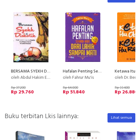
BERSAMA SYEKH DI DISKOTIK : Kisah-Kisah Kehidupan dan Kematian Yang Menggetarkan Jiwa
Hafalan Penting Sehari2 Dari Lahir Sampai Mati
oleh Abdul Hakim El Hamidy
oleh Fahrur Mu'is
oleh Dr. Beni Ku
Rp 37.200
Rp 64.800
Rp 33.600
Rp 29.760
Rp 51.840
Rp 26.880
Buku terbitan Lkis lainnya:
Lihat semua