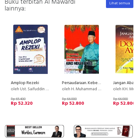
Buku terbitan Al Mawardi
Lihat semua
lainnya:
Amplop Rezeki
Persaudaraan. Kebersamaan dan kekuatan Moral. Kunci Meraih Sukses
oleh Ust. Saifuddin Aman
oleh H. Muhammad Sani
oleh KH. Muhammad Rusl
Rp 65.400
Rp 66.000
Rp 66.000
Rp 52.320
Rp 52.800
Rp 52.800