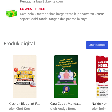
Pengguna Jasa Bukukita.com
LOWEST PRICE
Kami selalu memberikan harga terbaik, penawaran khusus
seperti edisi tanda-tangan dan promo lainnya
Produk digital
Lihat semua
Kitchen Blueprint For Business : Setting Up Efficient Kitchen For Your Cafe or Restaurant Business
Cara Cepat Mendapatkan Banyak Income dari Webinar
oleh Chef Ken
oleh Andya Berna
oleh helmi fad