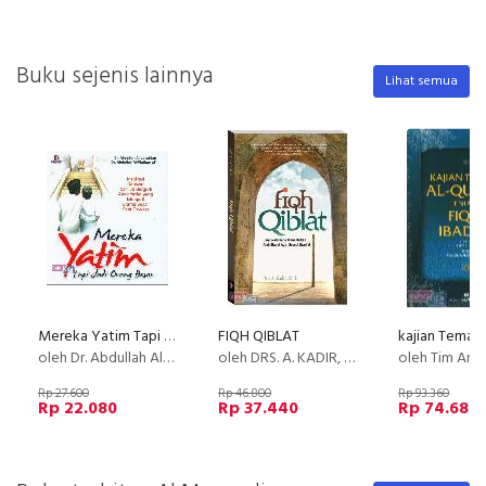
Buku sejenis lainnya
Lihat semua
Mereka Yatim Tapi Jadi Orang Besar
FIQH QIBLAT
oleh Dr. Abdullah Al-Luhaidan , Dr. Abdullah Al-Muthawwl
oleh DRS. A. KADIR, MH
oleh Tim Ang
Rp 27.600
Rp 46.800
Rp 93.360
Rp 22.080
Rp 37.440
Rp 74.688