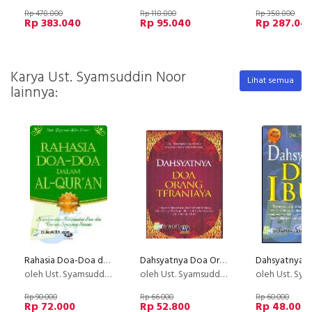
Rp 478.800
Rp 118.800
Rp 358.800
Rp 383.040
Rp 95.040
Rp 287.04
Karya Ust. Syamsuddin Noor
Lihat semua
lainnya:
Rahasia Doa-Doa dalam AL-Qur'an
Dahsyatnya Doa Orang Teraniaya (2013)
oleh Ust. Syamsuddin Noor
oleh Ust. Syamsuddin Noor
oleh Ust. Syamsud
Rp 90.000
Rp 66.000
Rp 60.000
Rp 72.000
Rp 52.800
Rp 48.000