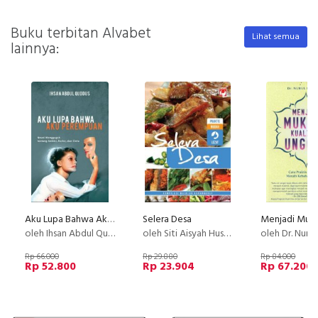
Buku terbitan Alvabet
Lihat semua
lainnya:
Aku Lupa Bahwa Aku Perempuan
Selera Desa
oleh Ihsan Abdul Quddus
oleh Siti Aisyah Hussain
oleh Dr. Nurul H
Rp 66.000
Rp 29.880
Rp 84.000
Rp 52.800
Rp 23.904
Rp 67.200