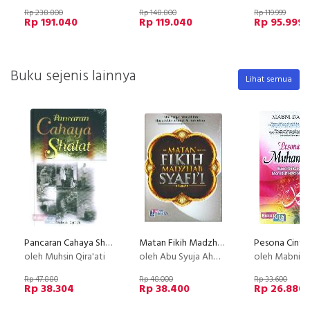
Rp 238.800
Rp 148.800
Rp 119.999
Rp 191.040
Rp 119.040
Rp 95.999
Buku sejenis lainnya
Lihat semua
Pancaran Cahaya Shalat
Matan Fikih Madzhab Syafii
oleh Muhsin Qira'ati
oleh Abu Syuja Ahmad bin /Husain bin Ahmad Al-Ashfahani
oleh Mabni Dars
Rp 47.880
Rp 48.000
Rp 33.600
Rp 38.304
Rp 38.400
Rp 26.880