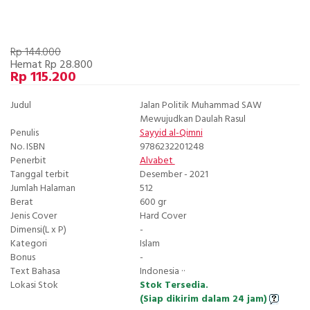
Rp 144.000
Hemat Rp 28.800
Rp 115.200
Judul
Jalan Politik Muhammad SAW
Mewujudkan Daulah Rasul
Penulis
Sayyid al-Qimni
No. ISBN
9786232201248
Penerbit
Alvabet
Tanggal terbit
Desember - 2021
Jumlah Halaman
512
Berat
600 gr
Jenis Cover
Hard Cover
Dimensi(L x P)
-
Kategori
Islam
Bonus
-
Text Bahasa
Indonesia ··
Lokasi Stok
Stok Tersedia.
(Siap dikirim dalam 24 jam)