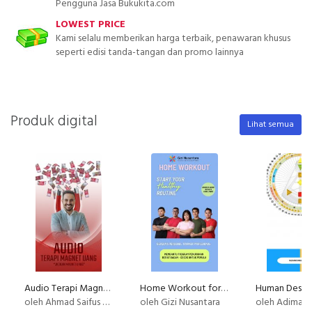
Pengguna Jasa Bukukita.com
LOWEST PRICE
Kami selalu memberikan harga terbaik, penawaran khusus
seperti edisi tanda-tangan dan promo lainnya
Produk digital
Lihat semua
Audio Terapi Magnet Uang
Home Workout for Weight Loss - Untuk Pemula
oleh Ahmad Saifus Salam
oleh Gizi Nusantara
oleh Adimas (Dee) Wirajayanaga