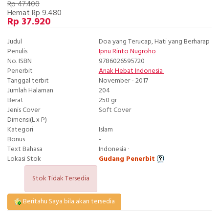
Rp 47.400
Hemat Rp 9.480
Rp 37.920
Judul
Doa yang Terucap, Hati yang Berharap
Penulis
Ipnu Rinto Nugroho
No. ISBN
9786026595720
Penerbit
Anak Hebat Indonesia
Tanggal terbit
November - 2017
Jumlah Halaman
204
Berat
250 gr
Jenis Cover
Soft Cover
Dimensi(L x P)
-
Kategori
Islam
Bonus
-
Text Bahasa
Indonesia ·
Lokasi Stok
Gudang Penerbit
Stok Tidak Tersedia
Beritahu Saya bila akan tersedia