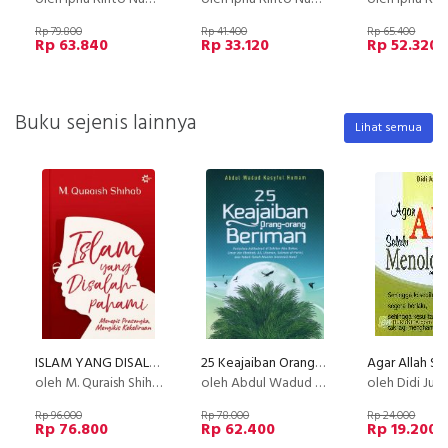
Rp 79.800
Rp 41.400
Rp 65.400
Rp 63.840
Rp 33.120
Rp 52.320
Buku sejenis lainnya
Lihat semua
ISLAM YANG DISALAHPAHAMI: Menepis Prasangka, Mengikis Kekeliruan (Reguler)
25 Keajaiban Orang_Orang Beriman
oleh M. Quraish Shihab
oleh Abdul Wadud Kasyful Humam
oleh Didi Jun
Rp 96.000
Rp 78.000
Rp 24.000
Rp 76.800
Rp 62.400
Rp 19.200