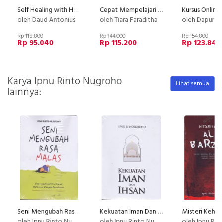
Self Healing with Hypnotherapy
Cepat Mempelajari Asuransi Sebelum Membeli
oleh Daud Antonius
oleh Tiara Faraditha
oleh Dapur Li
Rp 118.800
Rp 144.000
Rp 154.800
Rp 95.040
Rp 115.200
Rp 123.840
Karya Ipnu Rinto Nugroho
Lihat semua
lainnya:
Seni Mengubah Rasa Malas
Kekuatan Iman Dan Ihsan
oleh Ipnu Rinto Nugroho
oleh Ipnu Rinto Nugroho
oleh Ipnu Rinto 