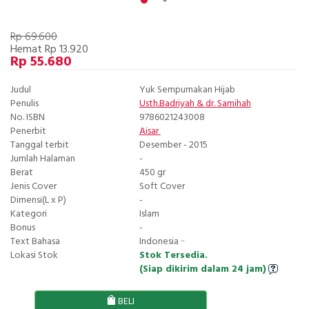
Rp 69.600
Hemat Rp 13.920
Rp 55.680
Judul
Yuk Sempurnakan Hijab
Penulis
Usth.Badriyah
&
dr. Samihah
No. ISBN
9786021243008
Penerbit
Aisar
Tanggal terbit
Desember - 2015
Jumlah Halaman
-
Berat
450 gr
Jenis Cover
Soft Cover
Dimensi(L x P)
-
Kategori
Islam
Bonus
-
Text Bahasa
Indonesia ··
Lokasi Stok
Stok Tersedia.
(Siap dikirim dalam 24 jam)
BELI