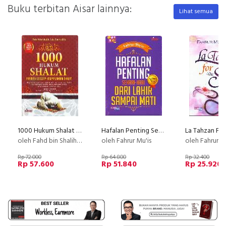
Buku terbitan Aisar lainnya:
Lihat semua
1000 Hukum Shalat : Panduan Lengkap Kesempurnaan Shalat
Hafalan Penting Sehari2 Dari Lahir Sampai Mati
oleh Fahd bin Shalih Ash-Sgywailih
oleh Fahrur Mu'is
oleh Fahrur M
Rp 72.000
Rp 64.800
Rp 32.400
Rp 57.600
Rp 51.840
Rp 25.920