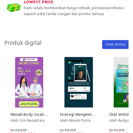
LOWEST PRICE
Kami selalu memberikan harga terbaik, penawaran khusus
seperti edisi tanda-tangan dan promo lainnya
Produk digital
Lihat semua
Meraih Body Goals dalam 30 hari bersama Ahli Gizi
Strategi Mengirim Proposal 100+ Job
Chat WAGPT
oleh Gizi Nusantara
oleh Abram Putra
oleh Andya B
Rp 430.800
Rp 478.800
Rp 118.800