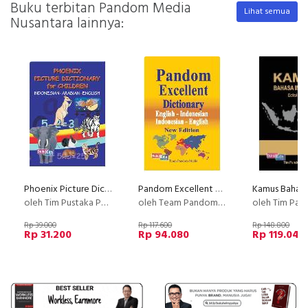
Buku terbitan Pandom Media
Lihat semua
Nusantara lainnya:
Phoenix Picture Dictionary for Children (Indonesia-Arabian-English)
Pandom Excellent Dictionary New Edition (SC)
oleh Tim Pustaka Phoenix
oleh Team Pandom Media Nusantara
oleh Tim Pandom Media N
Rp 39.000
Rp 117.600
Rp 148.800
Rp 31.200
Rp 94.080
Rp 119.040