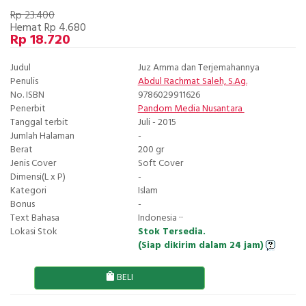
Rp 23.400
Hemat Rp 4.680
Rp 18.720
Judul
Juz Amma dan Terjemahannya
Penulis
Abdul Rachmat Saleh, S.Ag.
No. ISBN
9786029911626
Penerbit
Pandom Media Nusantara
Tanggal terbit
Juli - 2015
Jumlah Halaman
-
Berat
200 gr
Jenis Cover
Soft Cover
Dimensi(L x P)
-
Kategori
Islam
Bonus
-
Text Bahasa
Indonesia ··
Lokasi Stok
Stok Tersedia.
(Siap dikirim dalam 24 jam)
BELI