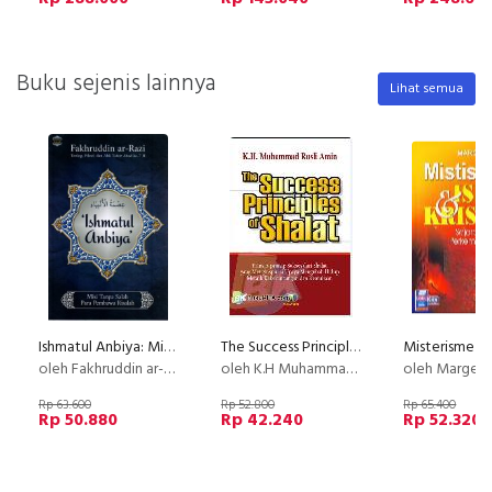
Buku sejenis lainnya
Lihat semua
Ishmatul Anbiya: Misi Tanpa Salah Para Pembawa Risalah
The Success Principles of Shalat
oleh Fakhruddin ar-Razi
oleh K.H Muhammad Rusli Amin
oleh Margere
Rp 63.600
Rp 52.800
Rp 65.400
Rp 50.880
Rp 42.240
Rp 52.320