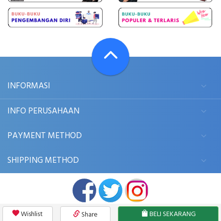
INFORMASI
INFO PERUSAHAAN
PAYMENT METHOD
SHIPPING METHOD
Wishlist
BELI SEKARANG
Share
© 2006 - 2026
BUKUKITA.COM