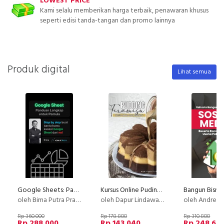
LOWEST PRICE
Kami selalu memberikan harga terbaik, penawaran khusus
seperti edisi tanda-tangan dan promo lainnya
Produk digital
Lihat semua
Google Sheets: Panduan Lengkap untuk Pemula
Kursus Online Puding Tiramisu Dapur Lindawaty PU
oleh Bima Putra Pratama
oleh Dapur Lindawaty
oleh Andreas
Rp 360.000
Rp 178.800
Rp 310.800
Rp 288.000
Rp 143.040
Rp 248.64