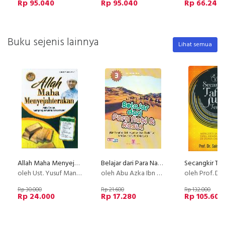
Rp 95.040
Rp 95.040
Rp 66.240
Buku sejenis lainnya
Lihat semua
Allah Maha Menyejahterakan Maka Engkau Gampang Berusaha Dan Berkarier Bk
Belajar dari Para Nabi & Rasul 3
oleh Ust. Yusuf Mansur
oleh Abu Azka Ibn Abbas
oleh Prof. Dr. H. Sal
Rp 30.000
Rp 21.600
Rp 132.000
Rp 24.000
Rp 17.280
Rp 105.600