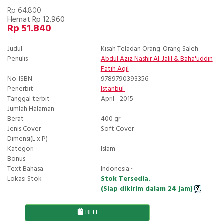
Rp 64.800
Hemat Rp 12.960
Rp 51.840
Judul
Kisah Teladan Orang-Orang Saleh
Penulis
Abdul Aziz Nashir Al-Jalil
&
Baha'uddin
Fatih Aqil
No. ISBN
9789790393356
Penerbit
Istanbul
Tanggal terbit
April - 2015
Jumlah Halaman
-
Berat
400 gr
Jenis Cover
Soft Cover
Dimensi(L x P)
-
Kategori
Islam
Bonus
-
Text Bahasa
Indonesia ··
Lokasi Stok
Stok Tersedia.
(Siap dikirim dalam 24 jam)
BELI