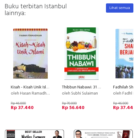
Buku terbitan Istanbul
Lihat semua
lainnya:
Kisah - Kisah Unik Islami
Thibbun Nabawi: 31 Mukjizat Ilmiah Hadits2 Nabi Ttg Kesehatan (2015)
oleh Hasan Ramadhan
oleh Subhi Sulaiman
oleh Fadhl Ila
Rp 46.800
Rp 70.800
Rp 46.800
Rp 37.440
Rp 56.640
Rp 37.440