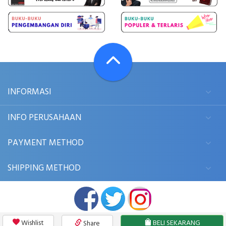
INFORMASI
INFO PERUSAHAAN
PAYMENT METHOD
SHIPPING METHOD
Wishlist
BELI SEKARANG
Share
© 2006 - 2026
BUKUKITA.COM