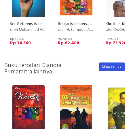
Seri Referensi Islam Etika
Belajar Islam bersama Ayah dan Bunda
oleh Muhammad Ali Shomali
oleh H. Saifuddin Aman
oleh Dr.K.H.Jalaluddin R
Rp 43.200
Rp 78.000
Rp 92.400
Rp 34.560
Rp 62.400
Rp 73.920
Buku terbitan Diandra
Lihat semua
Primamitra lainnya: