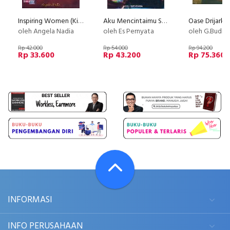
Inspiring Women (Kisah-Kisah Wanita Luar Biasa)
Aku Mencintaimu Shanyuan
oleh Angela Nadia
oleh Es Pernyata
oleh G.Budi Subanar
Rp 42.000
Rp 54.000
Rp 94.200
Rp 33.600
Rp 43.200
Rp 75.360
INFORMASI
INFO PERUSAHAAN