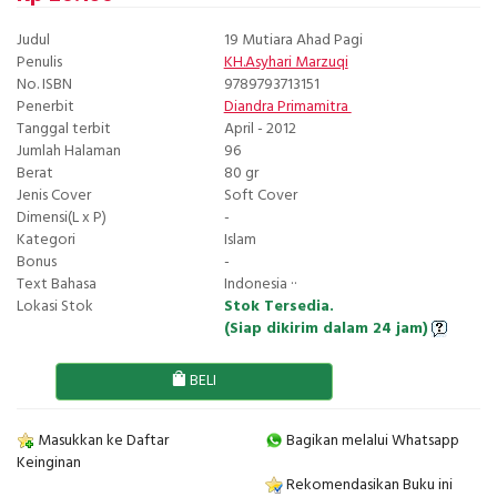
Judul
19 Mutiara Ahad Pagi
Penulis
KH.Asyhari Marzuqi
No. ISBN
9789793713151
Penerbit
Diandra Primamitra
Tanggal terbit
April - 2012
Jumlah Halaman
96
Berat
80 gr
Jenis Cover
Soft Cover
Dimensi(L x P)
-
Kategori
Islam
Bonus
-
Text Bahasa
Indonesia ··
Lokasi Stok
Stok Tersedia.
(Siap dikirim dalam 24 jam)
BELI
Masukkan ke Daftar
Bagikan melalui Whatsapp
Keinginan
Rekomendasikan Buku ini