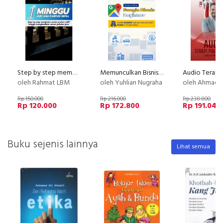
Step by step membuka usaha parfum refill
Memunculkan Bisnis di Google Maps untuk Usaha Jasa & non-Jasa (Google Bisnis)
oleh Rahmat LBM
oleh Yuhlian Nugraha
oleh Ahmad Saifu
Rp 150.000
Rp 216.000
Rp 238.800
Rp 120.000
Rp 172.800
Rp 191.040
Buku sejenis lainnya
Lihat semua