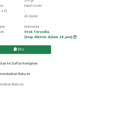
570 gr
ver
Hard Cover
 x P)
-
Al-Quran
-
asa
Indonesia ··
tok
Stok Tersedia.
(Siap dikirim dalam 24 jam)
BELI
kan ke Daftar Keinginan
endasikan Buku ini
nsikan Buku ini