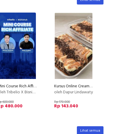
Lihat semua
Mini Course Rich Affiliate
Kursus Online Creamy Bombom Dapur Lindawaty PU
leh Tribelio X Bisnishub
oleh Dapur Lindawaty
p 600.000
Rp 178.800
Rp 480.000
Rp 143.040
Lihat semua