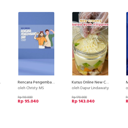
asakan
Rencana Pengembangan Diri
Kursus Online New Creamy Salad Buah Philiphine Dapur Lindawaty PU
oleh Christy MS
oleh Dapur Lindawaty
o
Rp 118.800
Rp 178.800
R
Rp 95.040
Rp 143.040