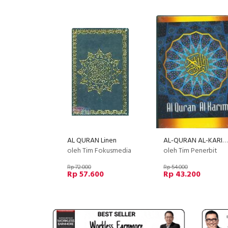
AL QURAN Linen
AL-QURAN AL-KARIM A6 (HC)
oleh Tim Fokusmedia
oleh Tim Penerbit
Rp 72.000
Rp 54.000
Rp 57.600
Rp 43.200