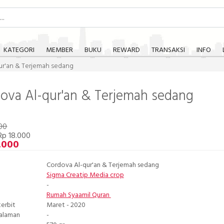
KATEGORI
MEMBER
BUKU
REWARD
TRANSAKSI
INFO
ur'an & Terjemah sedang
ova Al-qur'an & Terjemah sedang
00
Rp 18.000
.000
Cordova Al-qur'an & Terjemah sedang
Sigma Creatip Media crop
-
Rumah Syaamil Quran
terbit
Maret - 2020
Halaman
-