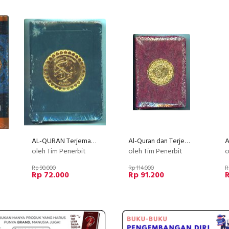
AL-QURAN Terjemah AL-MA WA (selesting)
Al-Quran dan Terjemahan Merah Mahuum Besar Sahifa Dilengkapi Tajwid Warna
oleh Tim Penerbit
oleh Tim Penerbit
o
Rp 90.000
Rp 114.000
R
Rp 72.000
Rp 91.200
R