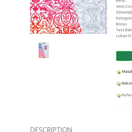
Berat
Jenis Co
Dimensi(L
Kategori
Bonus
Text Bah
Lokasi S
Masuk
Rekom
Refere
DESCRIPTION