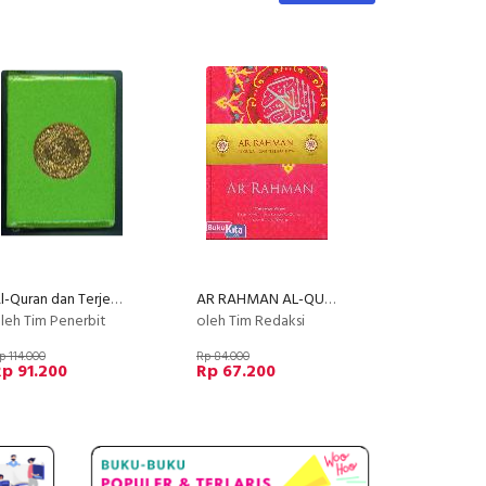
Al-Quran dan Terjemahan Hijau Besar Sahifa Dilengkapi Tajwid Warna
AR RAHMAN AL-QUR'AN (Pink)
leh Tim Penerbit
oleh Tim Redaksi
p 114.000
Rp 84.000
p 91.200
Rp 67.200