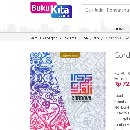
HOME
Semua Kategori
Agama
Al-Quran
Cordova Al-q
Cord
Rp 90.0
Hemat 
Rp 72
Judul
Penulis
No. ISBN
Penerbit
Tanggal 
Jumlah 