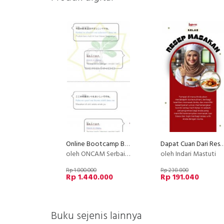
Online Bootcamp Bahasa Jepang untuk Karir di Jepang
Dapat Cuan Dari Resep M
oleh ONCAM Serbaindo
oleh Indari Mastuti
Rp 1.800.000
Rp 238.800
Rp 1.440.000
Rp 191.040
Buku sejenis lainnya