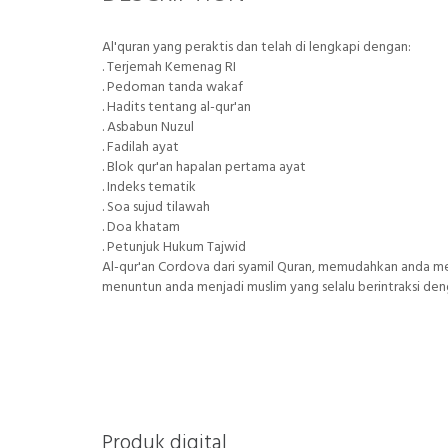
Al'quran yang peraktis dan telah di lengkapi dengan:
. Terjemah Kemenag RI
. Pedoman tanda wakaf
. Hadits tentang al-qur'an
. Asbabun Nuzul
. Fadilah ayat
. Blok qur'an hapalan pertama ayat
. Indeks tematik
. Soa sujud tilawah
. Doa khatam
. Petunjuk Hukum Tajwid
Al-qur'an Cordova dari syamil Quran, memudahkan anda me
menuntun anda menjadi muslim yang selalu berintraksi de
Produk digital