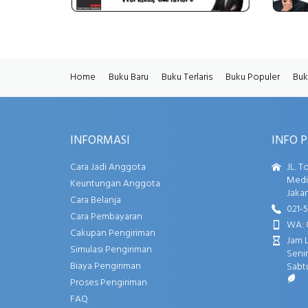
Home
Buku Baru
Buku Terlaris
Buku Populer
Buk
INFORMASI
INFO 
Cara Jadi Anggota
JL. T
Media
Keuntungan Anggota
Jakar
Cara Belanja
021-
Cara Pembayaran
WA: 
Cakupan Pengiriman
Jam 
Simulasi Pengiriman
Senin
Biaya Pengiriman
Sabtu
Proses Pengiriman
FAQ