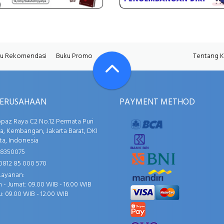
u Rekomendasi
Buku Promo
Tentang 
PERUSAHAAN
PAYMENT METHOD
opaz Raya C2 No.12 Permata Puri
, Kembangan, Jakarta Barat, DKI
ta, Indonesia
58350075
0812 85 000 570
Layanan:
 - Jumat: 09.00 WIB - 16.00 WIB
: 09.00 WIB - 12.00 WIB