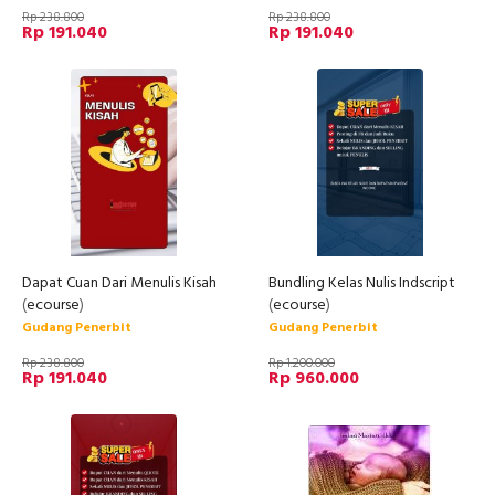
Rp 238.800
Rp 238.800
Rp 191.040
Rp 191.040
Dapat Cuan Dari Menulis Kisah
Bundling Kelas Nulis Indscript
(
ecourse
)
(
ecourse
)
Gudang Penerbit
Gudang Penerbit
Rp 238.800
Rp 1.200.000
Rp 191.040
Rp 960.000