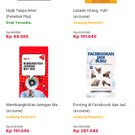
Hijab Tanpa Inner
Lunasin Utang, Yuk!
(
Penebar Plus
)
(
ecourse
)
Stok Tersedia.
Gudang Penerbit
Rp 60.000
Rp 238.800
Rp 48.000
Rp 191.040
Membangkitkan Jaringan Mati Suri
Posting di Facebook dan Jadi Buku
(
ecourse
)
(
ecourse
)
Gudang Penerbit
Gudang Penerbit
Rp 238.800
Rp 358.800
Rp 191.040
Rp 287.040