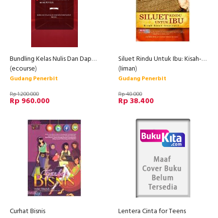
Bundling Kelas Nulis Dan Dapatkan Passive Income
Siluet Rindu Untuk Ibu: Kisah-Kisah Inspiratif
(
ecourse
)
(
Iiman
)
Gudang Penerbit
Gudang Penerbit
Rp 1.200.000
Rp 48.000
Rp 960.000
Rp 38.400
Curhat Bisnis
Lentera Cinta for Teens