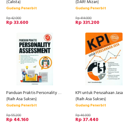
(
Calista
)
(
DAR! Mizan
)
Gudang Penerbit
Gudang Penerbit
Rp 42.000
Rp 414.000
Rp 33.600
Rp 331.200
Panduan Praktis Personality Assesment
KPI untuk Perusahaan Jasa
(
Raih Asa Sukses
)
(
Raih Asa Sukses
)
Gudang Penerbit
Gudang Penerbit
Rp 55.200
Rp 46.800
Rp 44.160
Rp 37.440