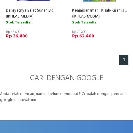
Dahsyatnya Salat Sunah BK
Keajaiban Iman : Kisah-Kisah Islami Pembangun Motivasi buat BK Si Buah Hati
(
IKHLAS MEDIA
)
(
IKHLAS MEDIA
)
Stok Tersedia.
Stok Tersedia.
Rp 45.600
Rp 78.000
Rp 36.480
Rp 62.400
1
CARI DENGAN GOOGLE
Anda telah mencari, namun belum mendapat? Cobalah dengan pencarian
google di bawah ini: