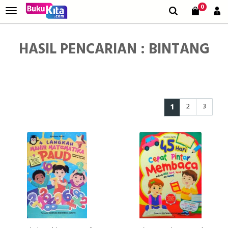
0
HASIL PENCARIAN : BINTANG
1
2
3