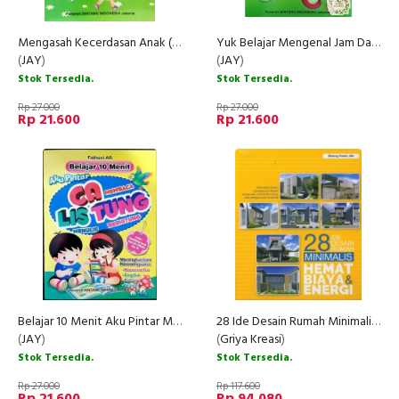
Mengasah Kecerdasan Anak (PAUD dan TK)
Yuk Belajar Mengenal Jam Dan Waktu Sambil Bercerita
(
JAY
)
(
JAY
)
Stok Tersedia.
Stok Tersedia.
Rp 27.000
Rp 27.000
Rp 21.600
Rp 21.600
Belajar 10 Menit Aku Pintar Membaca Menulis Berhitung
28 Ide Desain Rumah Minimalis Hemat Biaya & Energi
(
JAY
)
(
Griya Kreasi
)
Stok Tersedia.
Stok Tersedia.
Rp 27.000
Rp 117.600
Rp 21.600
Rp 94.080