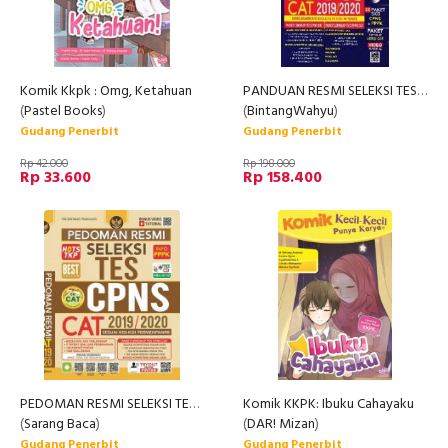
Komik Kkpk : Omg, Ketahuan
PANDUAN RESMI SELEKSI TES CPNS & PPPK CAT 2019/2020
(
Pastel Books
)
(
BintangWahyu
)
Gudang Penerbit
Gudang Penerbit
Rp 42.000
Rp 198.000
Rp 33.600
Rp 158.400
PEDOMAN RESMI SELEKSI TES CPNS CAT 2019/2020 (FREE CD)
Komik KKPK: Ibuku Cahayaku
(
Sarang Baca
)
(
DAR! Mizan
)
Gudang Penerbit
Gudang Penerbit