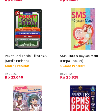
Paket Soal Terkini - ikotes & Tes Potensi Akademik
SMS Cinta & Rayuan Maut
(
Media Pusindo
)
(
Puspa Populer
)
Gudang Penerbit
Gudang Penerbit
Rp 28.800
Rp 26.160
Rp 23.040
Rp 20.928