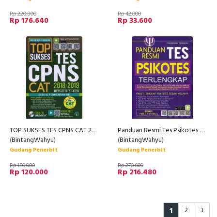
Rp 220.800
Rp 42.000
Rp 176.640
Rp 33.600
TOP SUKSES TES CPNS CAT 2018/2019
Panduan Resmi Tes Psikotes Terlengkap (Promo Best Book)
(
BintangWahyu
)
(
BintangWahyu
)
Gudang Penerbit
Gudang Penerbit
Rp 150.000
Rp 270.600
Rp 120.000
Rp 216.480
1
2
3