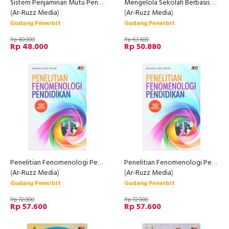
Sistem Penjaminan Mutu Pendidikan
Mengelola Sekolah Berbasis Entrepreneurship
(
Ar-Ruzz Media
)
(
Ar-Ruzz Media
)
Gudang Penerbit
Gudang Penerbit
Rp 60.000
Rp 63.600
Rp 48.000
Rp 50.880
Penelitian Fenomenologi Pendidikan - Teori dan Praktik
Penelitian Fenomenologi Pendidikan (Teori dan Praktik)
(
Ar-Ruzz Media
)
(
Ar-Ruzz Media
)
Gudang Penerbit
Gudang Penerbit
Rp 72.000
Rp 72.000
Rp 57.600
Rp 57.600