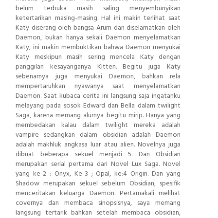
belum terbuka masih saling menyembunyikan
ketertarikan masing-masing. Hal ini makin terlihat saat
Katy diserang oleh bangsa Arum dan diselamatkan oleh
Daemon, bukan hanya sekali Daemon menyelamatkan
Katy, ini makin membuktikan bahwa Daemon menyukai
Katy meskipun masih sering mencela Katy dengan
panggilan kesayanganya Kitten. Begitu juga Katy
sebenarnya juga menyukai Daemon, bahkan rela
mempertaruhkan nyawanya saat menyelamatkan
Daemon. Saat kubaca cerita ini langsung saja ingatanku
melayang pada sosok Edward dan Bella dalam twilight
Saga, karena memang alurnya begitu mirip. Hanya yang
membedakan kalau dalam twilight mereka adalah
vampire sedangkan dalam obsidian adalah Daemon
adalah makhluk angkasa luar atau alien. Novelnya juga
dibuat beberapa sekuel menjadi 5. Dan Obsidian
merupakan serial pertama dari Novel Lux Saga. Novel
yang ke-2 : Onyx, Ke-3 ; Opal, ke:4 Origin. Dan yang
Shadow merupakan sekuel sebelum Obsidian, spesifik
menceritakan keluarga Daemon. Pertamakali melihat
covernya dan membaca sinopsisnya, saya memang
langsung tertarik bahkan setelah membaca obsidian,