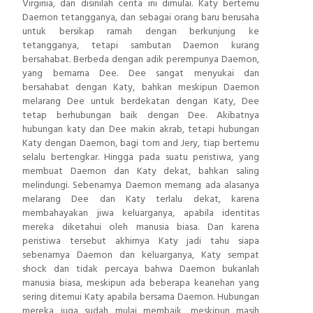
Virginia, dan disinilah cerita ini dimulai. Katy bertemu
Daemon tetangganya, dan sebagai orang baru berusaha
untuk bersikap ramah dengan berkunjung ke
tetangganya, tetapi sambutan Daemon kurang
bersahabat. Berbeda dengan adik perempunya Daemon,
yang bernama Dee. Dee sangat menyukai dan
bersahabat dengan Katy, bahkan meskipun Daemon
melarang Dee untuk berdekatan dengan Katy, Dee
tetap berhubungan baik dengan Dee. Akibatnya
hubungan katy dan Dee makin akrab, tetapi hubungan
Katy dengan Daemon, bagi tom and Jery, tiap bertemu
selalu bertengkar. Hingga pada suatu peristiwa, yang
membuat Daemon dan Katy dekat, bahkan saling
melindungi. Sebenarnya Daemon memang ada alasanya
melarang Dee dan Katy terlalu dekat, karena
membahayakan jiwa keluarganya, apabila identitas
mereka diketahui oleh manusia biasa. Dan karena
peristiwa tersebut akhirnya Katy jadi tahu siapa
sebenarnya Daemon dan keluarganya, Katy sempat
shock dan tidak percaya bahwa Daemon bukanlah
manusia biasa, meskipun ada beberapa keanehan yang
sering ditemui Katy apabila bersama Daemon. Hubungan
mereka juga sudah mulai membaik, meskipun masih