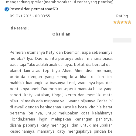
mengandung spoiler (membocorkan isi cerita yang penting).
Resensi dari
permatahati79
09 Okt 2015 - 00:33:55
Rating
Isi Resensi :
Obsidian
Pemeran utamanya Katy dan Daemon, siapa sebenarnya
mereka? Iya…Daemon itu pastinya bukan manusia biasa,
baca saja “aku adalah anak cahaya…betul, dia berasal dari
planet lain atau tepatnya Alien. Alien disini memang
berbeda dengan yang sering kita lihat di film-film,
makhluk luar angkasa biasanya kecil, warnanya hijau dan
bentuknya aneh. Daemon ini seperti manusia biasa yang
seperti katy katakan, tinggi, keren dan memiliki mata
hijau. Ini masih ada miripnya ya… warna hijaunya Cerita ini
di awali dengan kepindahan Katy ke kota Virginia barat
bersama ibu nya, untuk melupakan kota kelahiranya
Florida,karena ingin melupakan kenangan pahitnya,
disana papanya katy meninggal dan untuk melupakan
kesedihannya, mamanya Katy mengajaknya pindah ke