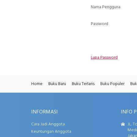
Nama Pengguna
Password
Lupa Password
Home
Buku Baru
Buku Terlaris
Buku Populer
Buk
INFORMASI
INFO 
Cara Jadi Anggota
JL. T
Media
Keuntungan Anggota
Jakar