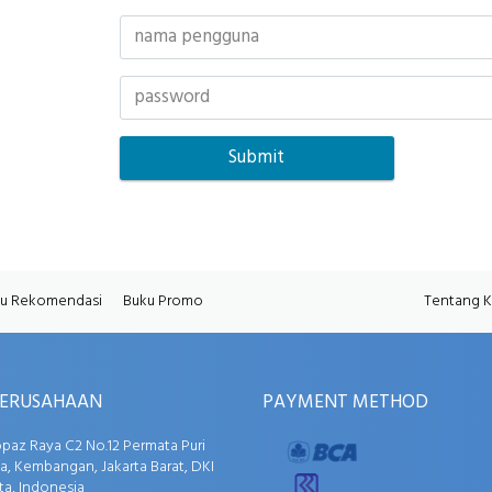
u Rekomendasi
Buku Promo
Tentang 
PERUSAHAAN
PAYMENT METHOD
opaz Raya C2 No.12 Permata Puri
, Kembangan, Jakarta Barat, DKI
ta, Indonesia