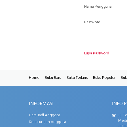
Nama Pengguna
Password
Lupa Password
Home
Buku Baru
Buku Terlaris
Buku Populer
Buk
INFORMASI
INFO 
Cara Jadi Anggota
JL. T
Media
Keuntungan Anggota
Jakar