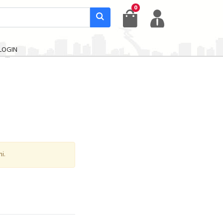
0
LOGIN
i.