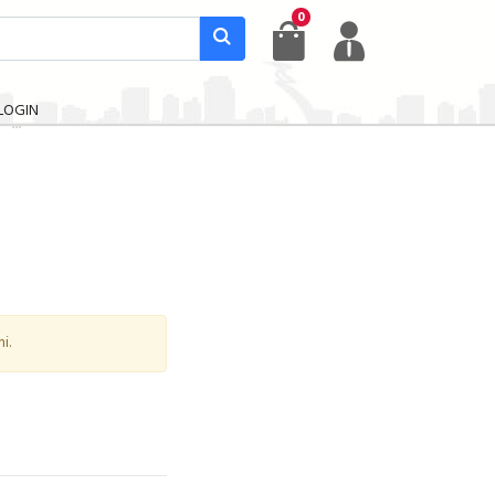
0
LOGIN
i.