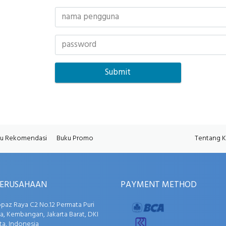
u Rekomendasi
Buku Promo
Tentang 
PERUSAHAAN
PAYMENT METHOD
opaz Raya C2 No.12 Permata Puri
, Kembangan, Jakarta Barat, DKI
ta, Indonesia