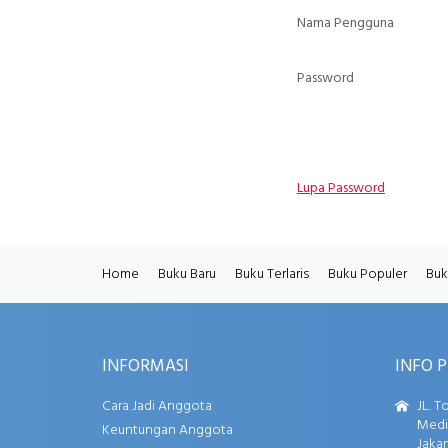
Nama Pengguna
Password
Lupa Password
Home
Buku Baru
Buku Terlaris
Buku Populer
Buk
INFORMASI
INFO 
Cara Jadi Anggota
JL. T
Media
Keuntungan Anggota
Jakar