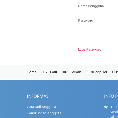
Nama Pengguna
Password
Lupa Password
Home
Buku Baru
Buku Terlaris
Buku Populer
Buk
INFORMASI
INFO 
Cara Jadi Anggota
JL. T
Media
Keuntungan Anggota
Jakar