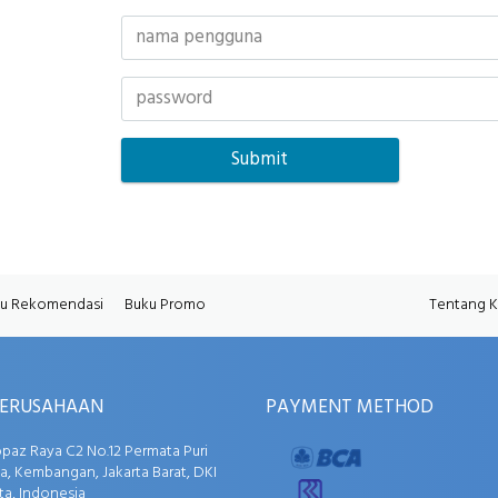
u Rekomendasi
Buku Promo
Tentang 
PERUSAHAAN
PAYMENT METHOD
opaz Raya C2 No.12 Permata Puri
, Kembangan, Jakarta Barat, DKI
ta, Indonesia