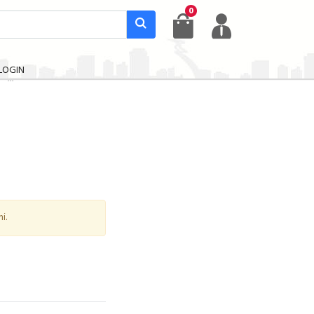
0
LOGIN
i.