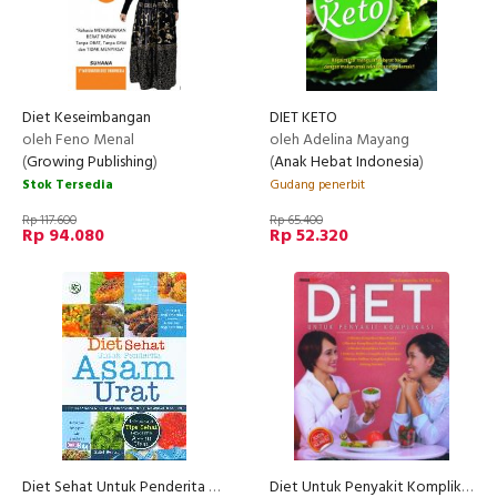
Diet Keseimbangan
DIET KETO
oleh Feno Menal
oleh Adelina Mayang
(
Growing Publishing
)
(
Anak Hebat Indonesia
)
Stok Tersedia
Gudang penerbit
Rp 117.600
Rp 65.400
Rp 94.080
Rp 52.320
Diet Sehat Untuk Penderita Asam Urat Edisi Revisi
Diet Untuk Penyakit Komplikasi