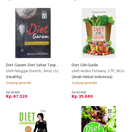
Diet Garam: Diet Sehat Tanpa Garam
Diet GM Guide
oleh Ninggar Diastiti, Amd, Gz
oleh Andra Tersiana, S.TP, M.Sc
(
Healthy
)
(
Anak Hebat Indonesia
)
Gudang penerbit
Gudang penerbit
Rp 59.400
Rp 43.800
Rp 47.520
Rp 35.040