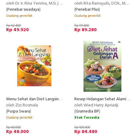
oleh Dr. Ir. Rina Yenrina, M.Si. | Dr. Ir. Diah Krisnatuti, M.S. | Dini Rasjmida, B.Sc. S.Pd.
oleh Rita Ramayulis, DCN., M.Kes.
(
Penebar swadaya
)
(
Penebar Plus
)
Gudang penerbit
Gudang penerbit
Rp 62.400
Rp 111.600
Rp 49.920
Rp 89.280
Menu Sehat dan Diet Langsing sesuai Golongan Darah
Resep Hidangan Sehat Alami Selera Indonesia Diet Sehat Golongan Darah A (Disc 50%) (2015)
oleh Zizi Rosmala
oleh Wied Harry Apriadji
(
Puspa Swara
)
(
Gramedia BP
)
Gudang penerbit
Stok Tersedia
Rp 60.000
Rp 105.600
Rp 48.000
Rp 84.480