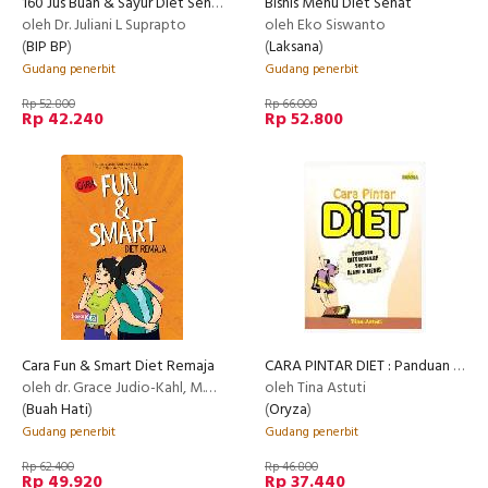
160 Jus Buah & Sayur Diet Sehat Golongan Darah untuk mencegah dan mengobati penyakit jantung & kardiovaskular (Disc 50%)
Bisnis Menu Diet Sehat
oleh Dr. Juliani L Suprapto
oleh Eko Siswanto
(
BIP BP
)
(
Laksana
)
Gudang penerbit
Gudang penerbit
Rp 52.800
Rp 66.000
Rp 42.240
Rp 52.800
Cara Fun & Smart Diet Remaja
CARA PINTAR DIET : Panduan Diet Lengkap Secara Alami dan Medis
oleh dr. Grace Judio-Kahl, M.Sc.,M.H, CHt., Tara Adhisti de Thouars, B.A., M.Psi
oleh Tina Astuti
(
Buah Hati
)
(
Oryza
)
Gudang penerbit
Gudang penerbit
Rp 62.400
Rp 46.800
Rp 49.920
Rp 37.440