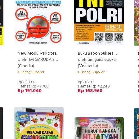
New Modul Psikotes (Plus Cd) (Promo Best Book)
Buku Babon Sukses Tes Tni Polri Sistem Cat
oleh TIM GARUDA EDUKA
oleh tim gana eduka
(
Cmedia
)
(
Visimedia
)
Gudang Supplier
Gudang Supplier
Rp 238.800
Rp 211.200
Hemat Rp 47.760
Hemat Rp 42.240
Rp 191.040
Rp 168.960