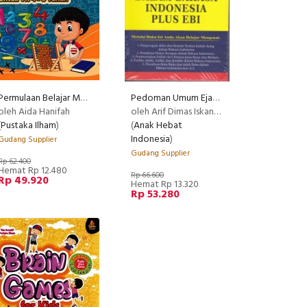
Permulaan Belajar Matematika Tk 4-6 Supplemen Siap Sekolah ( cover baru 2022 )
Pedoman Umum Ejaan Baku dan Tidak Baku Dalam Bahasa Indonesia Plus EBI
oleh Aida Hanifah
oleh Arif Dimas Iskandar , S. Hum.
(
Pustaka Ilham
)
(
Anak Hebat
Indonesia
)
Gudang Supplier
Gudang Supplier
Rp 62.400
Hemat Rp 12.480
Rp 66.600
Rp 49.920
Hemat Rp 13.320
Rp 53.280