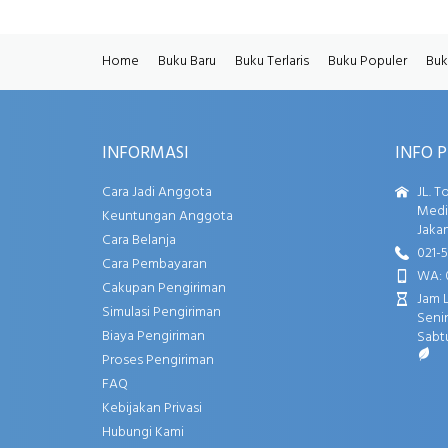
Home
Buku Baru
Buku Terlaris
Buku Populer
Buk
INFORMASI
INFO 
Cara Jadi Anggota
JL. T
Media
Keuntungan Anggota
Jakar
Cara Belanja
021-
Cara Pembayaran
WA: 
Cakupan Pengiriman
Jam 
Simulasi Pengiriman
Senin
Biaya Pengiriman
Sabtu
Proses Pengiriman
FAQ
Kebijakan Privasi
Hubungi Kami