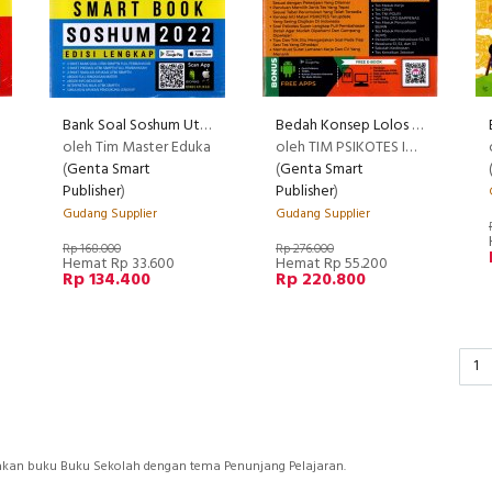
Bank Soal Soshum Utbk Sbmptn 2022
Bedah Konsep Lolos Psikotes
oleh Tim Master Eduka
oleh TIM PSIKOTES INDONESIA
(
Genta Smart
(
Genta Smart
Publisher
)
Publisher
)
Gudang Supplier
Gudang Supplier
Rp 168.000
Rp 276.000
Hemat Rp 33.600
Hemat Rp 55.200
Rp 134.400
Rp 220.800
1
iakan buku Buku Sekolah dengan tema Penunjang Pelajaran.