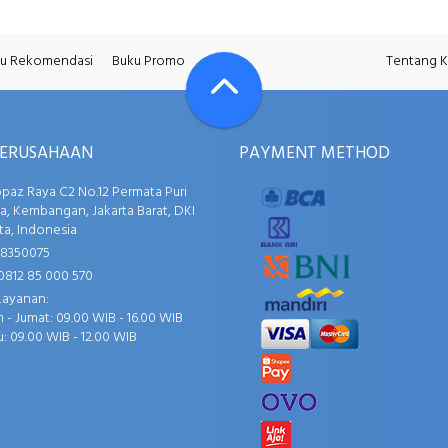
u Rekomendasi
Buku Promo
Tentang 
PERUSAHAAN
PAYMENT METHOD
opaz Raya C2 No.12 Permata Puri
, Kembangan, Jakarta Barat, DKI
ta, Indonesia
58350075
0812 85 000 570
Layanan:
 - Jumat: 09.00 WIB - 16.00 WIB
: 09.00 WIB - 12.00 WIB