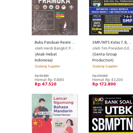
Buku Panduan Resmi Terlengkap Gerakan Pramuka
SMP/MTS Kelas 7, 8, 9 Inti Materi Bank Soal Full Pembahasan Smart Plus ( cover Baru )
RE
oleh Herdi Bangkit Pandu Puri Pramana , S .Pd
oleh Tim Presiden Eduka
(
Anak Hebat
(
Genta Group
Indonesia
)
Production
)
Gudang Supplier
Gudang Supplier
Rp 59.400
Rp 216.000
Hemat Rp 11.880
Hemat Rp 43.200
Rp 47.520
Rp 172.800