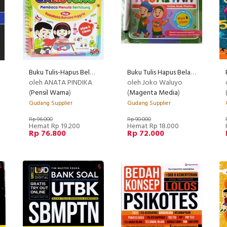
Buku Tulis-Hapus Belajar Dasar Calistung ( Cover Baru )
Buku Tulis Hapus Belajar Dasar Membaca & Menulis Huruf & Angka dan hijyaiyah gka ( Cover Baru )
COMMENDED
oleh ANATA PINDIKA
oleh Joko Waluyo
(
Pensil Warna
)
(
Magenta Media
)
Gudang Supplier
Gudang Supplier
Rp 96.000
Rp 90.000
Hemat Rp 19.200
Hemat Rp 18.000
Rp 76.800
Rp 72.000