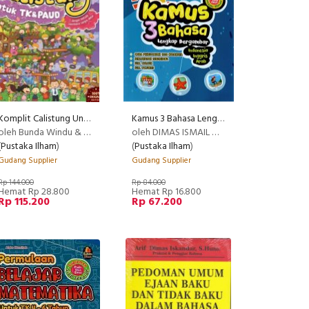
Komplit Calistung Untuk Tk & Paud : Suplemen Belajar Mandiri
Kamus 3 Bahasa Lengkap Bergambar Indonesia Inggris Arab
oleh Bunda Windu & Bagus S
oleh DIMAS ISMAIL M.M.
(
Pustaka Ilham
)
(
Pustaka Ilham
)
Gudang Supplier
Gudang Supplier
Rp 144.000
Rp 84.000
Hemat Rp 28.800
Hemat Rp 16.800
Rp 115.200
Rp 67.200