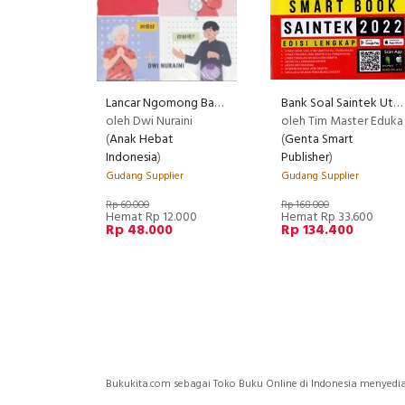
Lancar Ngomong Bahasa Mandarin untuk pemula
Bank Soal Saintek Utbk Sbmptn 2022
oleh Dwi Nuraini
oleh Tim Master Eduka
(
Anak Hebat
(
Genta Smart
Indonesia
)
Publisher
)
Gudang Supplier
Gudang Supplier
Rp 60.000
Rp 168.000
Hemat Rp 12.000
Hemat Rp 33.600
Rp 48.000
Rp 134.400
Bukukita.com sebagai Toko Buku Online di Indonesia menyed