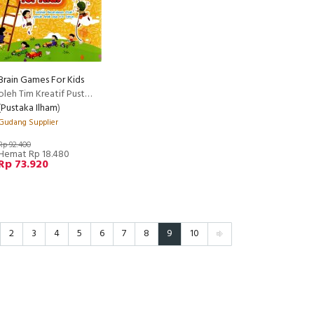
Brain Games For Kids
oleh Tim Kreatif Pustaka Ilham
(
Pustaka Ilham
)
Gudang Supplier
Rp 92.400
Hemat Rp 18.480
Rp 73.920
2
3
4
5
6
7
8
9
10