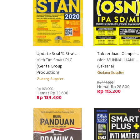
Update Soal % Strategi Lolos SPMB PKN STAN 2020
Tokcer Juara Olimpiade Sains Nasional (OSN) IPA
oleh Tim Smart PLC
oleh MUNNAL HANI'AH, S.Pd.
(
Genta Group
(
Laksana
)
Production
)
Gudang Supplier
Gudang Supplier
Rp 144.000
Hemat Rp 28.800
Rp 168.000
Rp 115.200
Hemat Rp 33.600
Rp 134.400