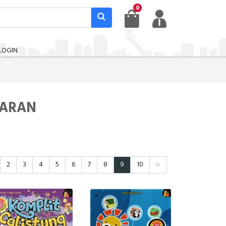
0
LOGIN
JARAN
2
3
4
5
6
7
8
9
10