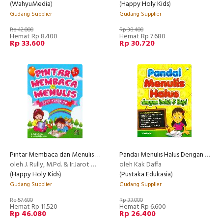
(
WahyuMedia
)
(
Happy Holy Kids
)
Gudang Supplier
Gudang Supplier
Rp 42.000
Rp 38.400
Hemat Rp 8.400
Hemat Rp 7.680
Rp 33.600
Rp 30.720
Pintar Membaca dan Menulis Siap Masuk SD
Pandai Menulis Halus Dengan Indah&Rapi
oleh J. Rully, M.Pd. & Ir.Jarot Wijanarko
oleh Kak Daffa
(
Happy Holy Kids
)
(
Pustaka Edukasia
)
Gudang Supplier
Gudang Supplier
Rp 57.600
Rp 33.000
Hemat Rp 11.520
Hemat Rp 6.600
Rp 46.080
Rp 26.400