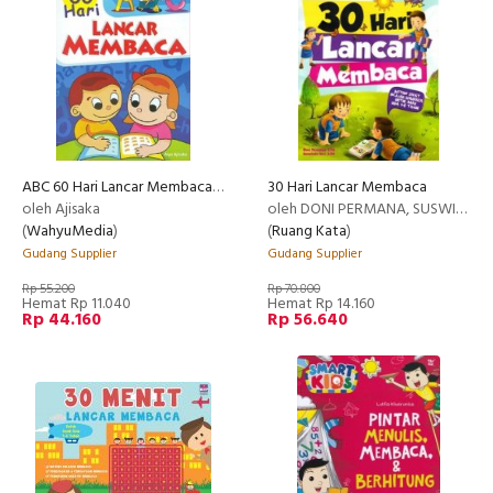
ABC 60 Hari Lancar Membaca (edisi baru) (Promo Best Book)
30 Hari Lancar Membaca
oleh Ajisaka
oleh DONI PERMANA, SUSWINDA SARI
(
WahyuMedia
)
(
Ruang Kata
)
Gudang Supplier
Gudang Supplier
Rp 55.200
Rp 70.800
Hemat Rp 11.040
Hemat Rp 14.160
Rp 44.160
Rp 56.640