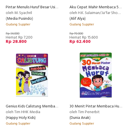
Pintar Menulis Huruf Besar Usia 3-5 tahun (Full Color)
Aku Cepat Mahir Membaca 5-6 tahun(Metode Baru Cepat Membaca) Full Color
oleh M. Syachril
oleh H.K. Sulaiman/Ja'far Shodiq/M.Roi's
(
Media Pusindo
)
(
Alif Alya
)
Gudang Supplier
Gudang Supplier
Rp 36.000
Rp 78.000
Hemat Rp 7.200
Hemat Rp 15.600
Rp 28.800
Rp 62.400
Genius Kids Calistung Membaca Menulis Berhitung
30 Menit Pintar Membaca Huruf: Buku Penunjang Masuk Sd
oleh Tim HHK Media
oleh Tim Penerbit
(
Happy Holy Kids
)
(
Dunia Anak
)
Gudang Supplier
Gudang Supplier