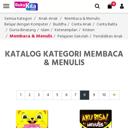
0
Semua Kategori
Anak-Anak
Membaca & Menulis
Belajar dengan Komputer
Buddha
Cerita Anak
Cerita Balita
Dunia Binatang
Islam
Keterampilan
Kristen
Membaca & Menulis
Pelajaran Sekolah
Pendidikan Anak
KATALOG KATEGORI MEMBACA
& MENULIS
1
2
3
4
5
6
7
8
9
10