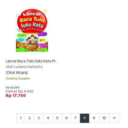
Lancar Baca Tulis Suku Kata Plus Aktivitas Seru!
oleh Lusiana Hartanto
(
Cikal Aksara
)
Gudang Supplier
Rp 22.200
Hemat Rp 4.440
Rp 17.760
1
2
3
4
5
6
7
8
9
10