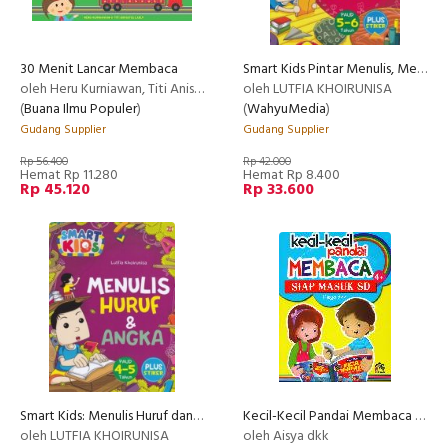
30 Menit Lancar Membaca
Smart Kids Pintar Menulis, Membaca dan Berhitung
oleh Heru Kurniawan, Titi Anisatul Laely
oleh LUTFIA KHOIRUNISA
(
Buana Ilmu Populer
)
(
WahyuMedia
)
Gudang Supplier
Gudang Supplier
Rp 56.400
Rp 42.000
Hemat Rp 11.280
Hemat Rp 8.400
Rp 45.120
Rp 33.600
Smart Kids: Menulis Huruf dan Angka paud 4-5 tahun
Kecil-Kecil Pandai Membaca Siap Masuk SD
oleh LUTFIA KHOIRUNISA
oleh Aisya dkk