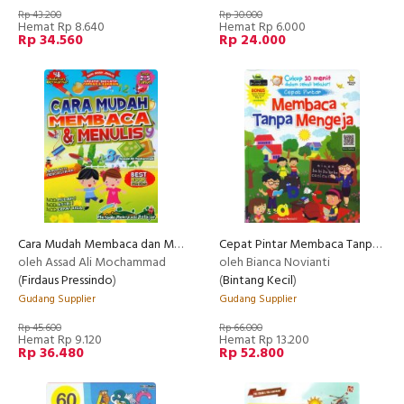
Rp 43.200
Rp 30.000
Hemat Rp 8.640
Hemat Rp 6.000
Rp 34.560
Rp 24.000
Cara Mudah Membaca dan Menulis
Cepat Pintar Membaca Tanpa Mengeja
oleh Assad Ali Mochammad
oleh Bianca Novianti
(
Firdaus Pressindo
)
(
Bintang Kecil
)
Gudang Supplier
Gudang Supplier
Rp 45.600
Rp 66.000
Hemat Rp 9.120
Hemat Rp 13.200
Rp 36.480
Rp 52.800