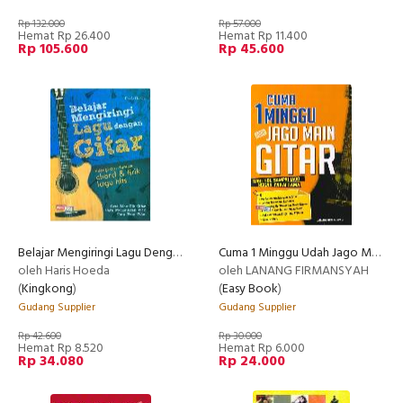
Rp 132.000
Rp 57.000
Hemat Rp 26.400
Hemat Rp 11.400
Rp 105.600
Rp 45.600
Belajar Mengiringi Lagu Dengan Gitar: Dilengkapi Dgn Chord&Lirik Lagu Hits
Cuma 1 Minggu Udah Jago Main Gitar
oleh Haris Hoeda
oleh LANANG FIRMANSYAH
(
Kingkong
)
(
Easy Book
)
Gudang Supplier
Gudang Supplier
Rp 42.600
Rp 30.000
Hemat Rp 8.520
Hemat Rp 6.000
Rp 34.080
Rp 24.000