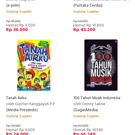
(
e-prim
)
(
Pustaka Cerdas
)
Gudang Supplier
Gudang Supplier
Rp 45.000
Rp 54.000
Hemat Rp 9.000
Hemat Rp 10.800
Rp 36.000
Rp 43.200
Tanah Airku
100 Tahun Musik Indonesia
oleh Ganter Hanggayuh P.P
oleh Denny Sakrie
(
Media Pressindo
)
(
GagasMedia
)
Gudang Supplier
Gudang Supplier
Rp 30.000
Rp 82.800
Hemat Rp 6.000
Hemat Rp 16.560
Rp 24.000
Rp 66.240