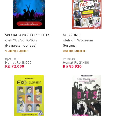
SPECIAL SONGS FOR CELEBRATION (2019)
NCT-ZONE
oleh YUSAK ITONG S
oleh Kim Wooreum
(
Navpress Indonesia
)
(
Histeria
)
Gudang Supplier
Gudang Supplier
Rp 90.000
Rp 107.400
Hemat Rp 18.000
Hemat Rp 21.480
Rp 72.000
Rp 85.920