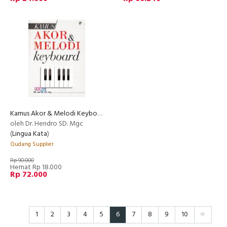
Kamus Akor & Melodi Keyboard
oleh Dr. Hendro SD. Mgc
(
Lingua Kata
)
Gudang Supplier
Rp 90.000
Hemat Rp 18.000
Rp 72.000
1
2
3
4
5
6
7
8
9
10