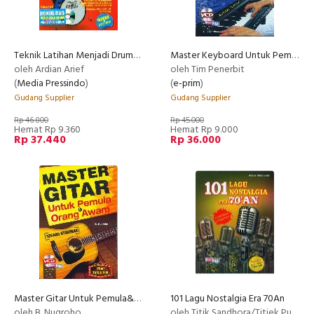
Teknik Latihan Menjadi Drummer Cilik+Dvd
Master Keyboard Untuk Pemula&Orang Awam+Vcd
oleh Ardian Arief
oleh Tim Penerbit
(
Media Pressindo
)
(
e-prim
)
Gudang Supplier
Gudang Supplier
Rp 46.800
Rp 45.000
Hemat Rp 9.360
Hemat Rp 9.000
Rp 37.440
Rp 36.000
Master Gitar Untuk Pemula&Orang Awam+Vcd
101 Lagu Nostalgia Era 70An
oleh B. Nugroho
oleh Titik Sandhora/Titiek Puspa Dll.