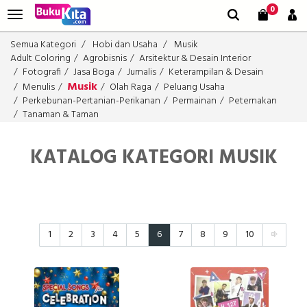
0
Semua Kategori
Hobi dan Usaha
Musik
Adult Coloring
Agrobisnis
Arsitektur & Desain Interior
Fotografi
Jasa Boga
Jurnalis
Keterampilan & Desain
Musik
Menulis
Olah Raga
Peluang Usaha
Perkebunan-Pertanian-Perikanan
Permainan
Peternakan
Tanaman & Taman
KATALOG KATEGORI MUSIK
1
2
3
4
5
6
7
8
9
10