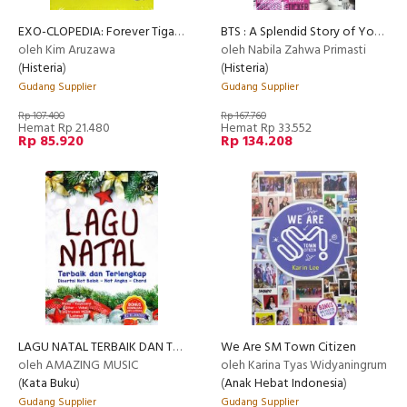
EXO-CLOPEDIA: Forever Tiga Kali Nol
BTS : A Splendid Story of Youngsters That Teach You From Nothing To Something
oleh Kim Aruzawa
oleh Nabila Zahwa Primasti
(
Histeria
)
(
Histeria
)
Gudang Supplier
Gudang Supplier
Rp 107.400
Rp 167.760
Hemat Rp 21.480
Hemat Rp 33.552
Rp 85.920
Rp 134.208
LAGU NATAL TERBAIK DAN TERLENGKAP
We Are SM Town Citizen
oleh AMAZING MUSIC
oleh Karina Tyas Widyaningrum
(
Kata Buku
)
(
Anak Hebat Indonesia
)
Gudang Supplier
Gudang Supplier