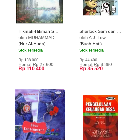
Hikmah-Hikmah Surgawi : Untuk Para Pemuda
Sherlock Sam dan Pusaka Yang Hilang Di Katong
PROMO
oleh MUHAMMAD REYSYAHRI
oleh A.J. Low
(
Nur Al-Huda
)
(
Buah Hati
)
Stok Tersedia
Stok Tersedia
Rp 138.000
Rp 44.400
Hemat Rp 27.600
Hemat Rp 8.880
Rp 110.400
Rp 35.520