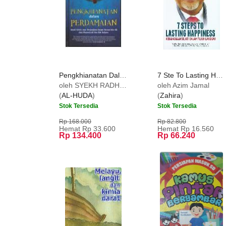
Pengkhianatan Dalam Perdamaian (Hard Cover)
7 Ste To Lasting Happiness: Kebahagiaan Sejati Dlm 7 Langkah
oleh SYEKH RADHI AL-YASIN
oleh Azim Jamal
(
AL-HUDA
)
(
Zahira
)
Stok Tersedia
Stok Tersedia
Rp 168.000
Rp 82.800
Hemat Rp 33.600
Hemat Rp 16.560
Rp 134.400
Rp 66.240