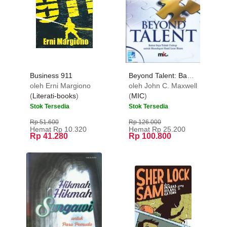
Business 911
Beyond Talent: Bakat Saja Tidak Cukup untuk Mendapat Hasil Luar Biasa
oleh Erni Margiono
oleh John C. Maxwell
(
Literati-books
)
(
MIC
)
Stok Tersedia
Stok Tersedia
Rp 51.600
Rp 126.000
Hemat Rp 10.320
Hemat Rp 25.200
Rp 41.280
Rp 100.800