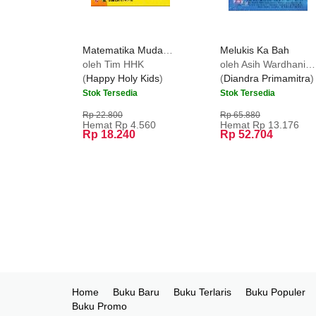
Matematika Mudah & Asyik TK A-2
Melukis Ka Bah
PROMO
oleh Tim HHK
oleh Asih Wardhani, Rina Rinz, dkk.
(
Happy Holy Kids
)
(
Diandra Primamitra
)
Stok Tersedia
Stok Tersedia
Rp 22.800
Rp 65.880
Hemat Rp 4.560
Hemat Rp 13.176
Rp 18.240
Rp 52.704
Home
Buku Baru
Buku Terlaris
Buku Populer
Buku Promo