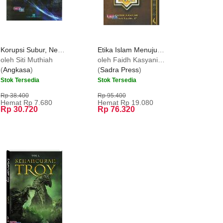
Korupsi Subur, Negara Hancur
Etika Islam Menuju Evolusi Diri
oleh Siti Muthiah
oleh Faidh Kasyani (Tokoh Sufi Abad 17)
(
Angkasa
)
(
Sadra Press
)
Stok Tersedia
Stok Tersedia
Rp 38.400
Rp 95.400
Hemat Rp 7.680
Hemat Rp 19.080
Rp 30.720
Rp 76.320