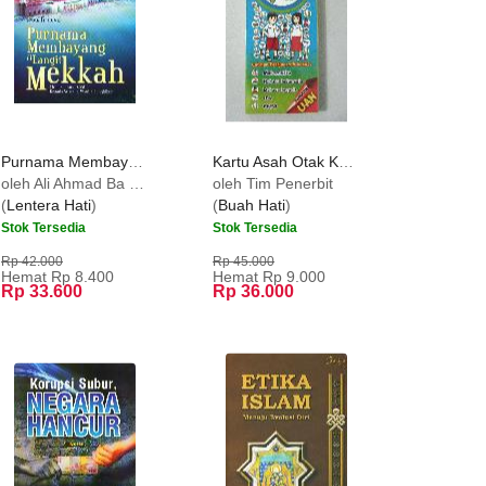
Purnama Membayang di Langit Mekkah
Kartu Asah Otak Kelas 4 SD
oleh Ali Ahmad Ba Katsir
oleh Tim Penerbit
(
Lentera Hati
)
(
Buah Hati
)
Stok Tersedia
Stok Tersedia
Rp 42.000
Rp 45.000
Hemat Rp 8.400
Hemat Rp 9.000
Rp 33.600
Rp 36.000