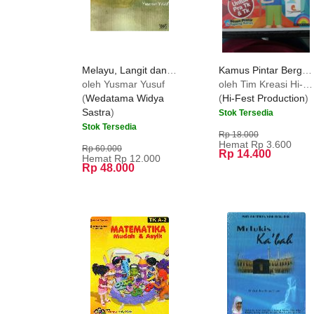
Melayu, Langit dan Kimia Darat
Kamus Pintar Bergambar [full color & full picture]
oleh Yusmar Yusuf
oleh Tim Kreasi Hi-Fest
(
Wedatama Widya
(
Hi-Fest Production
)
Sastra
)
Stok Tersedia
Stok Tersedia
Rp 18.000
Hemat Rp 3.600
Rp 60.000
Rp 14.400
Hemat Rp 12.000
Rp 48.000