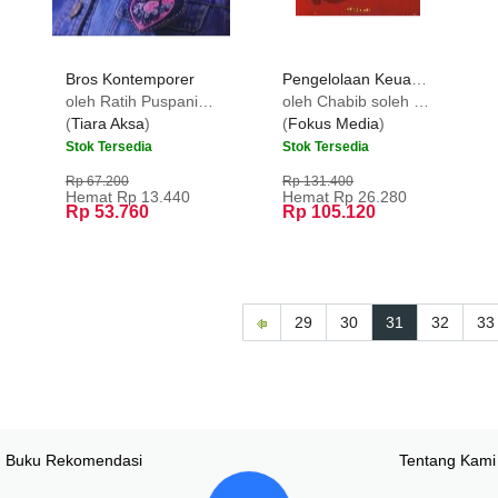
Bros Kontemporer
Pengelolaan Keuangan Desa (APBDesa) Edisi Revisi
oleh Ratih Puspaning Ayu
oleh Chabib soleh & heru Rochmansjah
(
Tiara Aksa
)
(
Fokus Media
)
Stok Tersedia
Stok Tersedia
Rp 67.200
Rp 131.400
Hemat Rp 13.440
Hemat Rp 26.280
Rp 53.760
Rp 105.120
29
30
31
32
33
Buku Rekomendasi
Tentang Kami