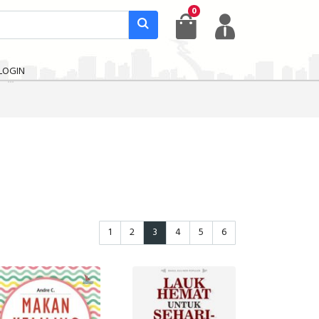
0
LOGIN
1
2
3
4
5
6