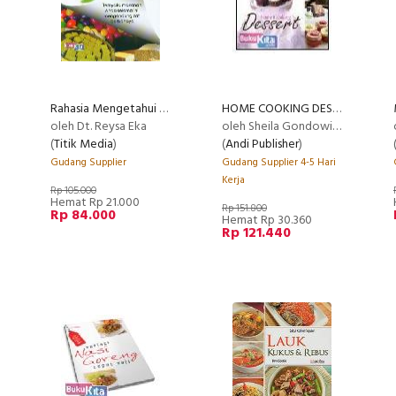
Rahasia Mengetahui Makanan Berbahaya
HOME COOKING DESSERT
oleh Dt. Reysa Eka
oleh Sheila Gondowijoyo
(
Titik Media
)
(
Andi Publisher
)
Gudang Supplier
Gudang Supplier 4-5 Hari
Kerja
Rp 105.000
Hemat Rp 21.000
Rp 151.800
Rp 84.000
Hemat Rp 30.360
Rp 121.440