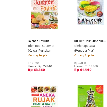
Jajanan Favorit
Kuliner Unik Super Kreatif
oleh Budi Sutomo
oleh Rapatata
(
KawanPustaka
)
(
Penebar Plus
)
Gudang Supplier
Gudang Supplier
Rp 79.200
Rp 76.800
Hemat Rp 15.840
Hemat Rp 15.360
Rp 63.360
Rp 61.440