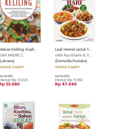
Makan Keliling: Kisah-Kisah Foodgrammer Berburu Makanan
Lauk Hemat untuk Sehari-hari
oleh ANDRE C.
oleh Ayu Kharie & Tim Dapur Demedia
(
Laksana
)
(
Demedia Pustaka
)
Gudang Supplier
Gudang Supplier
Rp 69.600
Rp 58.800
Hemat Rp 13.920
Hemat Rp 11.760
Rp 55.680
Rp 47.040