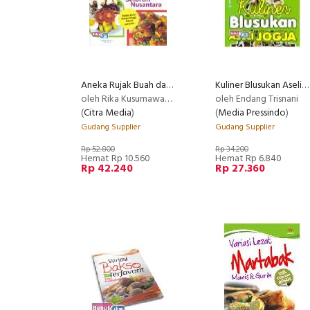
Aneka Rujak Buah dan Sayur Seluruh Nusantara
Kuliner Blusukan Aseli Jogja
oleh Rika Kusumawati & Nurhayati
oleh Endang Trisnani
(
Citra Media
)
(
Media Pressindo
)
Gudang Supplier
Gudang Supplier
Rp 52.800
Rp 34.200
Hemat Rp 10.560
Hemat Rp 6.840
Rp 42.240
Rp 27.360