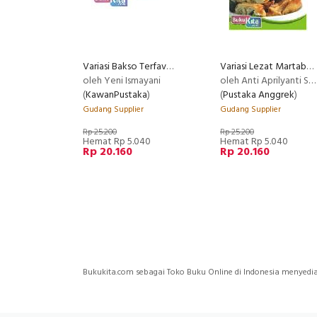
Variasi Bakso Terfavorit Plus Pelengkapnya
Variasi Lezat Martabak Manis & Gurih
oleh Yeni Ismayani
oleh Anti Aprilyanti Suganti
(
KawanPustaka
)
(
Pustaka Anggrek
)
Gudang Supplier
Gudang Supplier
Rp 25.200
Rp 25.200
Hemat Rp 5.040
Hemat Rp 5.040
Rp 20.160
Rp 20.160
Bukukita.com sebagai Toko Buku Online di Indonesia meny