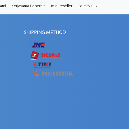
Kami
Kerjasama Penerbit
Join Reseller
Koleksi Buku
SHIPPING METHOD