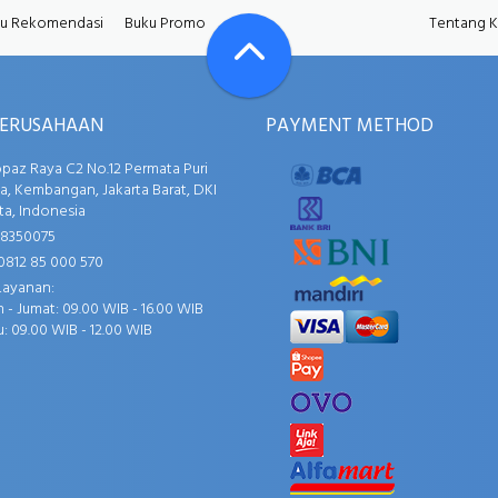
u Rekomendasi
Buku Promo
Tentang 
PERUSAHAAN
PAYMENT METHOD
opaz Raya C2 No.12 Permata Puri
, Kembangan, Jakarta Barat, DKI
ta, Indonesia
58350075
0812 85 000 570
Layanan:
 - Jumat: 09.00 WIB - 16.00 WIB
: 09.00 WIB - 12.00 WIB