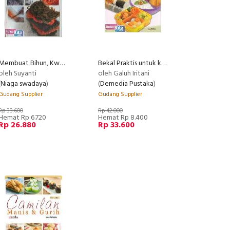
Membuat Bihun, Kwetiau, dan Sohun SEHAT Food Lovers
Bekal Praktis untuk ke Kantor
oleh Suyanti
oleh Galuh Iritani
(
Niaga swadaya
)
(
Demedia Pustaka
)
Gudang Supplier
Gudang Supplier
Rp 33.600
Rp 42.000
Hemat Rp 6.720
Hemat Rp 8.400
Rp 26.880
Rp 33.600