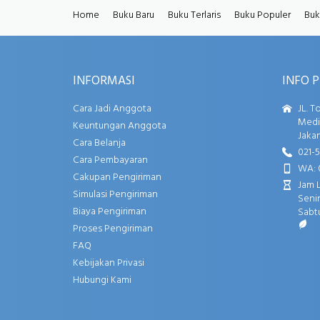
Home
Buku Baru
Buku Terlaris
Buku Populer
Buk
INFORMASI
INFO 
Cara Jadi Anggota
JL. T
Media
Keuntungan Anggota
Jakar
Cara Belanja
021-
Cara Pembayaran
WA: 
Cakupan Pengiriman
Jam 
Simulasi Pengiriman
Senin
Biaya Pengiriman
Sabtu
Proses Pengiriman
FAQ
Kebijakan Privasi
Hubungi Kami