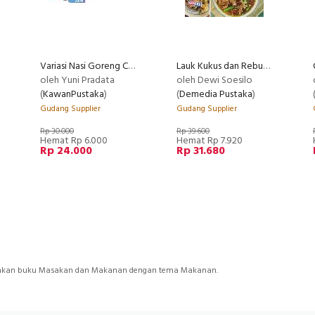
Variasi Nasi Goreng Cepat Saji
Lauk Kukus dan Rebus Food Lovers
oleh Yuni Pradata
oleh Dewi Soesilo
(
KawanPustaka
)
(
Demedia Pustaka
)
Gudang Supplier
Gudang Supplier
Rp 30.000
Rp 39.600
Hemat Rp 6.000
Hemat Rp 7.920
Rp 24.000
Rp 31.680
ediakan buku Masakan dan Makanan dengan tema Makanan.