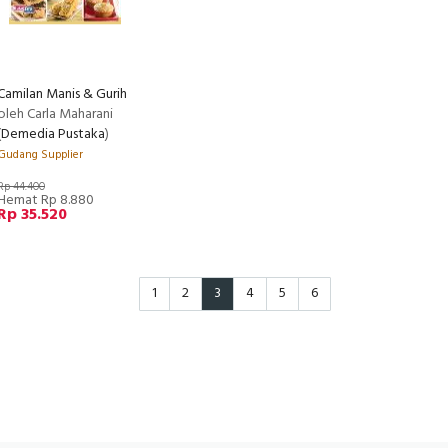
Camilan Manis & Gurih
oleh Carla Maharani
(
Demedia Pustaka
)
Gudang Supplier
Rp 44.400
Hemat Rp 8.880
Rp 35.520
1
2
3
4
5
6