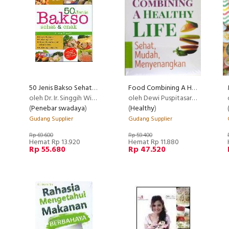
50 Jenis Bakso Sehat dan Enak Food Lovers
Food Combining A Healthy Life
oleh Dr. Ir. Singgih Wibowo, M.S.
oleh Dewi Puspitasari, S.Gz.
(
Penebar swadaya
)
(
Healthy
)
Gudang Supplier
Gudang Supplier
Rp 69.600
Rp 59.400
Hemat Rp 13.920
Hemat Rp 11.880
Rp 55.680
Rp 47.520