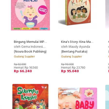
Bingung Memulai MPASI?
Kina's Story: Kina Makes a New Friend
RECOMMENDED
oleh Gema Indonesia Menyusui @tipsmenyusui
oleh Maudy Ayunda
(
Noura Book Publising
)
(
Bentang Pustaka
)
Gudang Supplier
Gudang Supplier
Rp 82.800
Rp 118.800
Hemat Rp 16.560
Hemat Rp 23.760
Rp 66.240
Rp 95.040