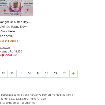
Rangkaian Nama Bayi Islami (Himpunan Nama-nama Bayi Islami Indah bagi Sang Bayi)
RECOMMENDED
oleh Sry Ratna Dewi
(
Anak Hebat
Indonesia
)
Gudang Supplier
Rp 90.600
Hemat Rp 18.120
Rp 72.480
13
14
15
16
17
18
19
20
beberapa penulis yang karyanya pernah menjadi best seller
anto, Sp.a, & Dr. Nurul Itqiyah, Faap,
asi, Syaikh Jamal Abdurrahman