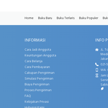
Home
Buku Baru
Buku Terlaris
Buku Populer
Buk
INFORMASI
INFO 
Cara Jadi Anggota
JL. T
Media
Keuntungan Anggota
Jakar
Cara Belanja
021-
Cara Pembayaran
WA: 
Cakupan Pengiriman
Jam 
Simulasi Pengiriman
Senin
Biaya Pengiriman
Sabtu
Proses Pengiriman
FAQ
Kebijakan Privasi
Hubungi Kami