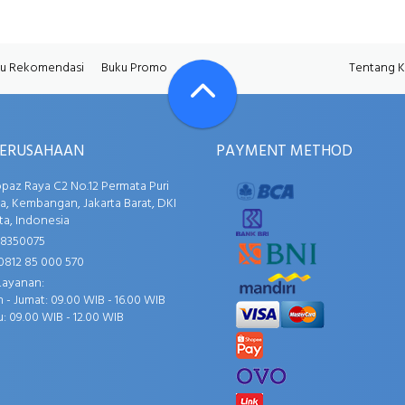
u Rekomendasi
Buku Promo
Tentang 
PERUSAHAAN
PAYMENT METHOD
opaz Raya C2 No.12 Permata Puri
, Kembangan, Jakarta Barat, DKI
ta, Indonesia
58350075
0812 85 000 570
Layanan:
 - Jumat: 09.00 WIB - 16.00 WIB
: 09.00 WIB - 12.00 WIB