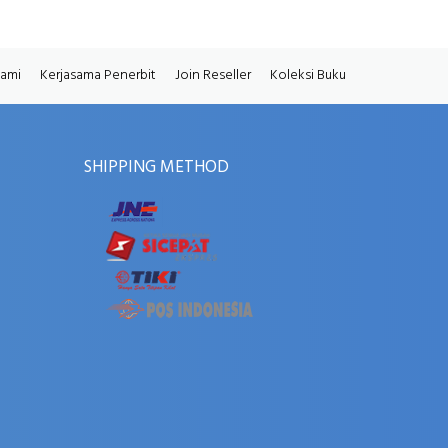
Kami
Kerjasama Penerbit
Join Reseller
Koleksi Buku
SHIPPING METHOD