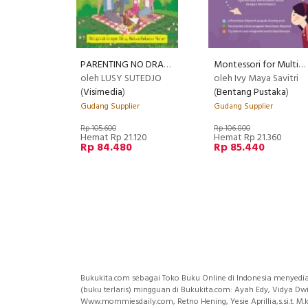
PARENTING NO DRAMA (Promo Best Book)
Montessori for Multiple Intelligences
oleh LUSY SUTEDJO
oleh Ivy Maya Savitri
(
Visimedia
)
(
Bentang Pustaka
)
Gudang Supplier
Gudang Supplier
Rp 105.600
Rp 106.800
Hemat Rp 21.120
Hemat Rp 21.360
Rp 84.480
Rp 85.440
Bukukita.com sebagai Toko Buku Online di Indonesia menyedi
(buku terlaris) mingguan di Bukukita.com: Ayah Edy, Vidya Dwin
Www.mommiesdaily.com, Retno Hening, Yesie Aprillia,s.si.t. M