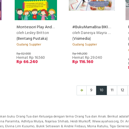
Montessori Play And Learn
#BukuMamaBisa BIKIN PLAYDATE SENDIRI [Bonus: Good Bag] (Promo Best Book)
RECOMMENDED
oleh Lesley Britton
oleh Danesya Mayra Juzar, Dyah Ayu Amallia, & Irna Nurul Fatimah (@productivemamas)
(
Bentang Pustaka
)
(
Visimedia
)
Gudang Supplier
Gudang Supplier
Rp 82.800
Rp 145.200
Hemat Rp 16.560
Hemat Rp 29.040
Rp 66.240
Rp 116.160
9
10
11
12
akan buku Orang Tua dan Keluarga dengan tema Orang Tua dan Anak. Berikut adalah 
a Paramita, Adhitya Mulya, Najelaa Shihab, Heidi Murkoff, Www.ayahasi.org, Dr. Arifi
.kes, Elvina Lim Kusumo, Bukik Setiawan & Andrie Firdaus, Mona Ratuliu, Tiga Gener