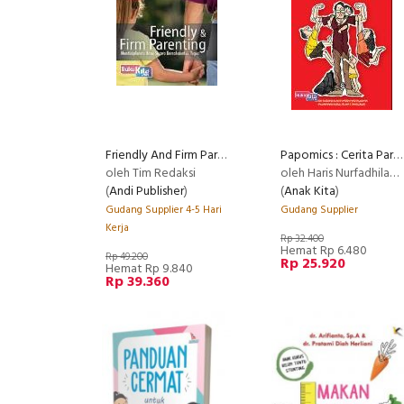
Friendly And Firm Parenting, Mendisiplinkan Anak Secara Bersahabat Dan Tegas
Papomics : Cerita Para Ayah dalam Komik
oleh Tim Redaksi
oleh Haris Nurfadhilah, Harry Martawijaya, Muhammad Nurul Islam, Oyasujiwo
(
Andi Publisher
)
(
Anak Kita
)
Gudang Supplier 4-5 Hari
Gudang Supplier
Kerja
Rp 32.400
Hemat Rp 6.480
Rp 49.200
Rp 25.920
Hemat Rp 9.840
Rp 39.360