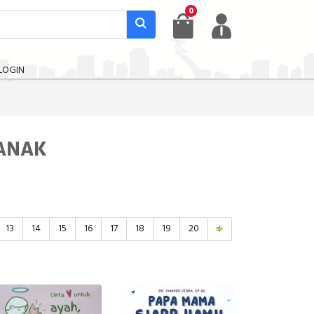
0
LOGIN
 ANAK
13
14
15
16
17
18
19
20