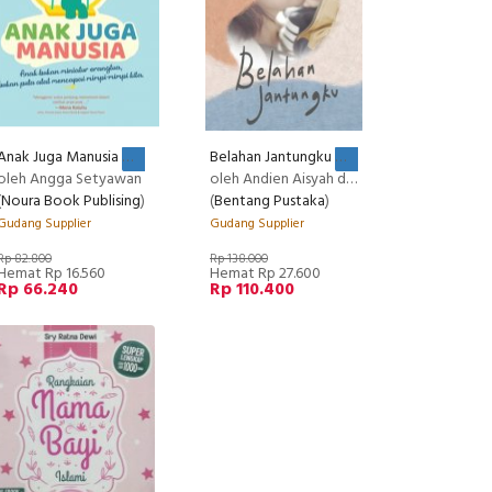
Anak Juga Manusia
Belahan Jantungku
RECOMMENDED
RECOMMENDED
oleh Angga Setyawan
oleh Andien Aisyah dan R Kenyasentana
(
Noura Book Publising
)
(
Bentang Pustaka
)
Gudang Supplier
Gudang Supplier
Rp 82.800
Rp 138.000
Hemat Rp 16.560
Hemat Rp 27.600
Rp 66.240
Rp 110.400