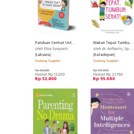
Panduan Cermat Untuk Orang Tua Si Anak Sehat
Makan Tepat Tumbuh Sehat [Free Blocknote]
oleh Elisa Susiyanti
oleh dr. Arifianto, Sp.A, & dr. Pratami Diah Herliani
(
Laksana
)
(
Katadepan
)
Gudang Supplier
Gudang Supplier
Rp 66.000
Rp 118.800
Hemat Rp 13.200
Hemat Rp 23.760
Rp 52.800
Rp 95.040