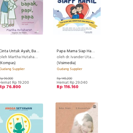
Cinta Untuk Ayah, Bapak, Papi, Papa
Papa Mama Siap Hamil (Promo Best Book)
RECOMMENDED
oleh Martha Hutahaean
oleh dr. Ivander Utama, Sp.OG.
(
Kompas
)
(
Visimedia
)
Gudang Supplier
Gudang Supplier
Rp 96.000
Rp 145.200
Hemat Rp 19.200
Hemat Rp 29.040
Rp 76.800
Rp 116.160