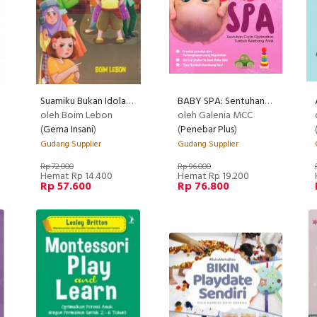
Suamiku Bukan Idolaku
BABY SPA: Sentuhan Cinta Optimalkan Tumbuh Kembang Anak
oleh Boim Lebon
oleh Galenia MCC
(
Gema Insani
)
(
Penebar Plus
)
Gudang Supplier
Gudang Supplier
Rp 72.000
Rp 96.000
Hemat Rp 14.400
Hemat Rp 19.200
Rp 57.600
Rp 76.800