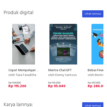
Produk digital
Lihat semua
Cepat Mempelajari Asuransi Sebelum Membeli
Mantra ChatGPT
oleh Tiara Faraditha
oleh Denny Santoso
oleh Benito Dw
Rp 144.000
Rp 118.800
Rp 357.600
Rp 115.200
Rp 95.040
Rp 286.08
Karya lainnya:
Lihat semua