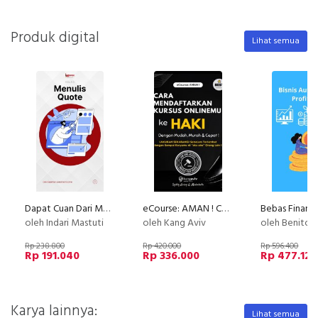
Produk digital
Lihat semua
Dapat Cuan Dari Menulis Quote
eCourse: AMAN ! Cara Mendaftarkan Kursus Onlinemu ke HAKI Dengan Mudah, Murah dan Cepat !
oleh Indari Mastuti
oleh Kang Aviv
oleh Benito Dw
Rp 238.800
Rp 420.000
Rp 596.400
Rp 191.040
Rp 336.000
Rp 477.120
Karya lainnya:
Lihat semua