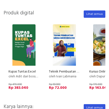
Produk digital
Lihat semua
Kupas Tuntas Excel
Teknik Pembuatan Media Mikrobiologi
oleh Adit dari bossexcel
oleh Ivan Labmania
oleh Dapur Li
Rp 478.800
Rp 90.000
Rp 178.800
Rp 383.040
Rp 72.000
Rp 143.040
Karya lainnya:
Lihat semua