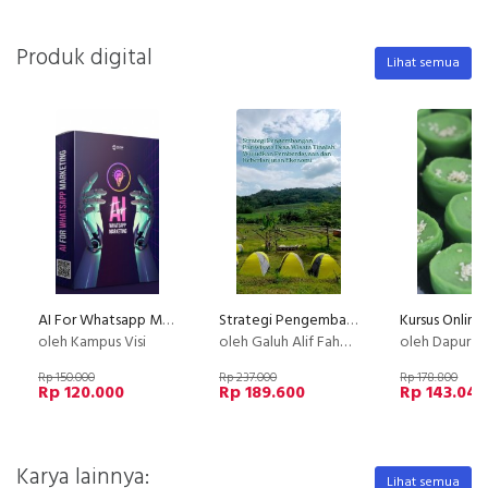
Produk digital
Lihat semua
AI For Whatsapp Marketing
Strategi Pengembangan Desa Wisata Tinalah Wujudkan Pemberdayaan & Keberlanjutan Ekonomi
oleh Kampus Visi
oleh Galuh Alif Fahmi Rizki
oleh Dapur Li
Rp 150.000
Rp 237.000
Rp 178.800
Rp 120.000
Rp 189.600
Rp 143.040
Karya lainnya:
Lihat semua