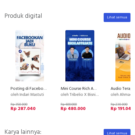
Produk digital
Lihat semua
Posting di Facebook dan Jadi Buku
Mini Course Rich Affiliate
oleh Indari Mastuti
oleh Tribelio X Bisnishub
oleh Ahmad Saifu
Rp 358.800
Rp 600.000
Rp 238.800
Rp 287.040
Rp 480.000
Rp 191.040
Karya lainnya:
Lihat semua