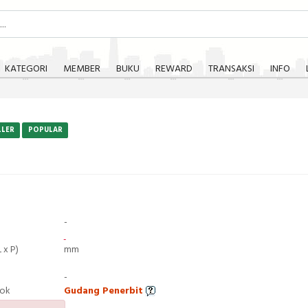
KATEGORI
MEMBER
BUKU
REWARD
TRANSAKSI
INFO
LLER
POPULAR
-
 x P)
mm
-
tok
Gudang Penerbit