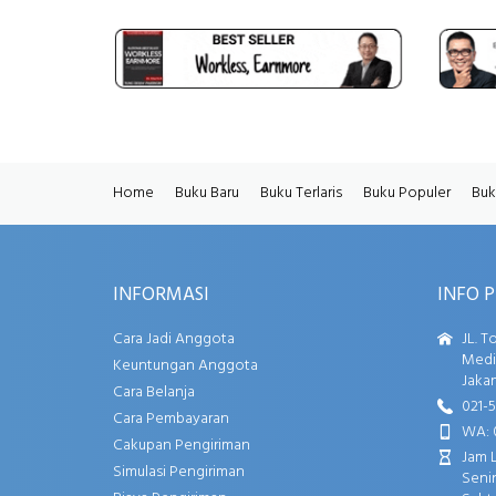
Home
Buku Baru
Buku Terlaris
Buku Populer
Buk
INFORMASI
INFO 
Cara Jadi Anggota
JL. T
Media
Keuntungan Anggota
Jakar
Cara Belanja
021-
Cara Pembayaran
WA: 
Cakupan Pengiriman
Jam 
Simulasi Pengiriman
Senin