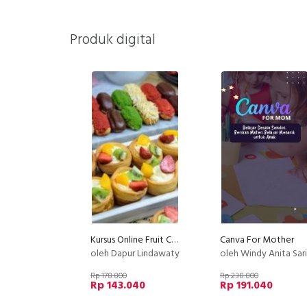
Produk digital
Kursus Online Fruit Cream Puff Dan Eclair Dapur Lindawaty PU
Canva For Mother
oleh Dapur Lindawaty
oleh Windy Anita Sari
Rp 178.800
Rp 238.800
Rp 143.040
Rp 191.040