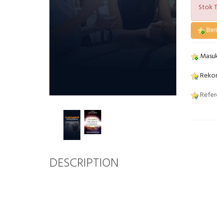
Stok T
Beri
Masuk
Rekom
Refere
DESCRIPTION