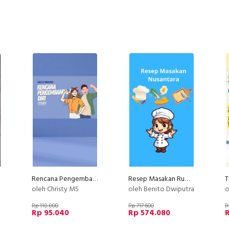
Rencana Pengembangan Diri
Resep Masakan Rumahan Anti Gagal Layak Jualan
oleh Christy MS
oleh Benito Dwiputra
o
Rp 118.800
Rp 717.600
R
Rp 95.040
Rp 574.080