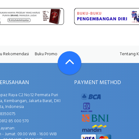
u Rekomendasi
Buku Promo
Tentang 
PERUSAHAAN
PAYMENT METHOD
opaz Raya C2 No.12 Permata Puri
, Kembangan, Jakarta Barat, DKI
ta, Indonesia
58350075
0812 85 000 570
Layanan:
 - Jumat: 09.00 WIB - 16.00 WIB