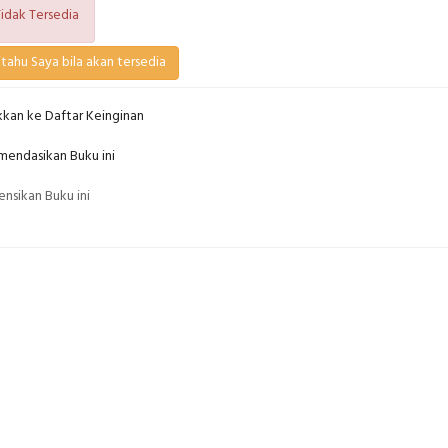
idak Tersedia
tahu Saya bila akan tersedia
kan ke Daftar Keinginan
endasikan Buku ini
nsikan Buku ini