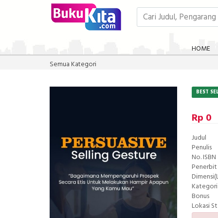
HOME
Semua Kategori
BEST SE
Rp 0
Judul
Penulis
No. ISBN
Penerbit
Dimensi(L
Kategori
Bonus
Lokasi S