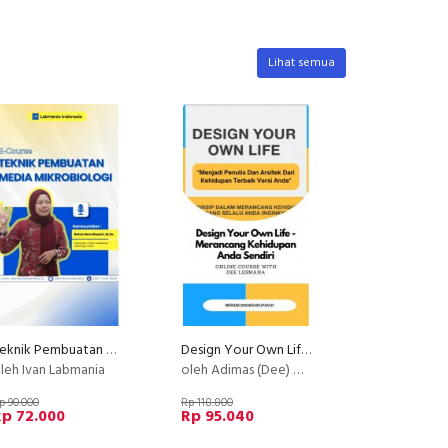
Lihat semua
Teknik Pembuatan Media Mikrobiologi
Design Your Own Life - Merancang Kehidupan Anda Sendiri
leh Ivan Labmania
oleh Adimas (Dee) Wirajayanagara (Lesmana)
p 90.000
Rp 118.800
Rp 72.000
Rp 95.040