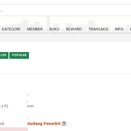
KATEGORI
MEMBER
BUKU
REWARD
TRANSAKSI
INFO
LLER
POPULAR
-
 x P)
mm
-
tok
Gudang Penerbit