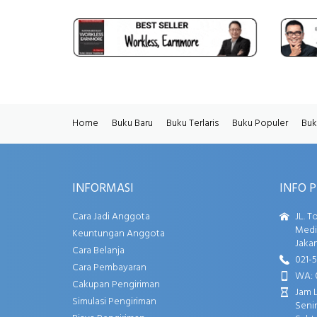
Home
Buku Baru
Buku Terlaris
Buku Populer
Buk
INFORMASI
INFO 
Cara Jadi Anggota
JL. T
Media
Keuntungan Anggota
Jakar
Cara Belanja
021-
Cara Pembayaran
WA: 
Cakupan Pengiriman
Jam 
Simulasi Pengiriman
Senin