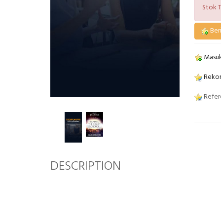
Stok T
Beri
Masuk
Rekom
Refere
DESCRIPTION