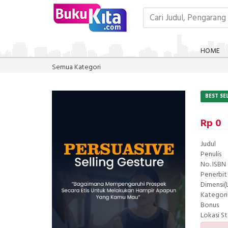
HOME
Semua Kategori
BEST SE
Rp 0
Judul
Penulis
No. ISBN
Penerbit
Dimensi(L
Kategori
Bonus
Lokasi S