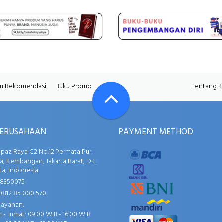
u Rekomendasi
Buku Promo
Tentang 
PERUSAHAAN
PAYMENT METHOD
opaz Raya C2 No.12 Permata Puri
, Kembangan, Jakarta Barat, DKI
ta, Indonesia
58350075
0812 85 000 570
Layanan:
 - Jumat: 09.00 WIB - 16.00 WIB