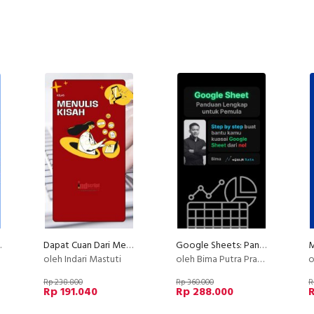
uk Pemula
Dapat Cuan Dari Menulis Kisah
Google Sheets: Panduan Lengkap untuk Pemula
oleh Indari Mastuti
oleh Bima Putra Pratama
o
Rp 238.800
Rp 360.000
R
Rp 191.040
Rp 288.000