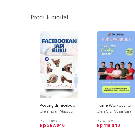
Produk digital
Posting di Facebook dan Jadi Buku
Home Workout for Weight Loss - Unt
oleh Indari Mastuti
oleh Gizi Nusantara
Rp 358.800
Rp 148.800
Rp 287.040
Rp 119.040