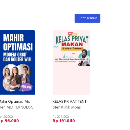
Lihat semua
Mahir Optimasi Modem Orbit dan Router WIFI
KELAS PRIVAT TENTANG MAKAN (by Klinik MPASI )
leh MID TEKNOLOGI
oleh Klinik Mpasi
p 120.000
Rp 238.800
Rp 96.000
Rp 191.040