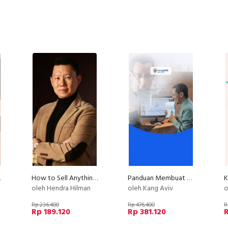
m Blossom
How to Sell Anything, Anytime, Anywhere to Anyone (PLATINUM)
Panduan Membuat Kursus Online Terlengkap di Indonesia
oleh Hendra Hilman
oleh Kang Aviv
o
Rp 236.400
Rp 476.400
R
Rp 189.120
Rp 381.120
R