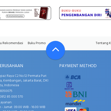
u Rekomendasi
Buku Promo
Tentang 
PERUSAHAAN
PAYMENT METHOD
opaz Raya C2 No.12 Permata Puri
, Kembangan, Jakarta Barat, DKI
ta, Indonesia
58350075
0812 85 000 570
Layanan:
 - Jumat: 09.00 WIB - 16.00 WIB