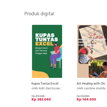
Produk digital
Kupas Tuntas Excel
Art Healing with Chinese Painting - 2nd Basic Stroke of Chinese Painting : Plu
oleh Adit dari bossexcel
oleh caroline imelda
Rp 478.800
Rp 180.000
Rp 383.040
Rp 144.000