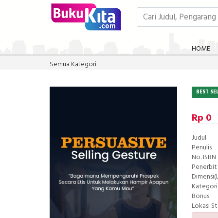
HOME
Semua Kategori
BEST SE
Rp 0
Judul
Penulis
No. ISBN
Penerbit
Dimensi(L
Kategori
Bonus
Lokasi S