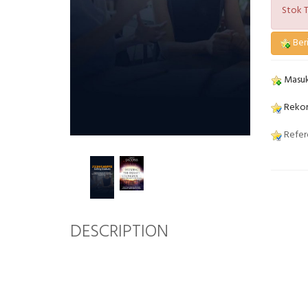
Stok T
Beri
Masuk
Rekom
Refere
DESCRIPTION