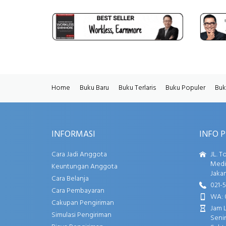
Home
Buku Baru
Buku Terlaris
Buku Populer
Buk
INFORMASI
INFO 
Cara Jadi Anggota
JL. T
Media
Keuntungan Anggota
Jakar
Cara Belanja
021-
Cara Pembayaran
WA: 
Cakupan Pengiriman
Jam 
Simulasi Pengiriman
Senin