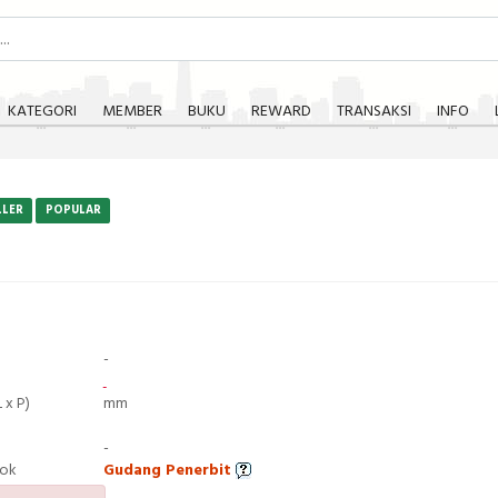
KATEGORI
MEMBER
BUKU
REWARD
TRANSAKSI
INFO
LLER
POPULAR
-
 x P)
mm
-
tok
Gudang Penerbit