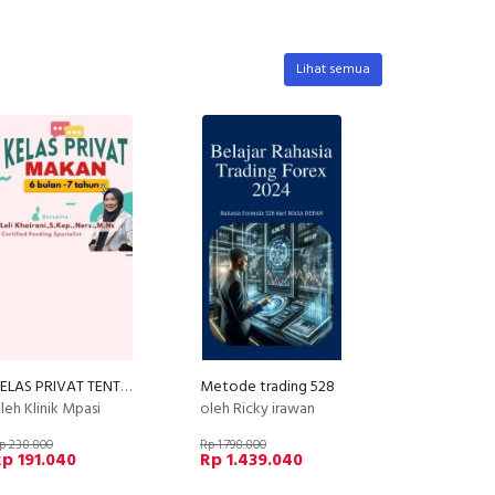
Lihat semua
KELAS PRIVAT TENTANG MAKAN (by Klinik MPASI )
Metode trading 528
leh Klinik Mpasi
oleh Ricky irawan
p 238.800
Rp 1.798.800
p 191.040
Rp 1.439.040