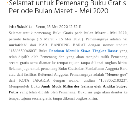
Selamat untuk Pemenang Buku Gratis
Periode Bulan Maret - Mei 2020
Info BukuKita
- Senin, 18 Mei 2020 12:32:11
Selamat untuk pemenang Buku Gratis pada bulan
Maret - Mei 2020
,
periode belanja (
15 Maret
- 15 Mei 2020
). Pemenangnya adalah
"
ai
nurlatifah
" dari KAB. BANDUNG BARAT
dengan nomor undian
"158865994603
" Buku
Panduan Menulis Siswa Tingkat Dasar
yang
telah dipilih oleh Pemenang dan yang akan menjadi milik Pemenang
secara gratis serta diantar ke tempat tujuan tanpa dikenai ongkos kirim.
Selamat juga untuk pemenang Buku Gratis dari Pendaftaran Anggota Baru
atau dari fasilitas Referensi Anggota. Pemenangnya
adalah "
Mentor gue
"
dari
KOTA JAKARTA
dengan nomor undian "158865218323
".
Memperoleh Buku
Anak Muda Miliarder Saham oleh Andika Sutoro
Putra
yang telah dipilih oleh Pemenang. Buku ini juga akan diantar ke
tempat tujuan secara gratis, tanpa dikenai ongkos kirim.