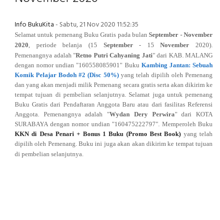
Info BukuKita
- Sabtu, 21 Nov 2020 11:52:35
Selamat untuk pemenang Buku Gratis pada bulan
September
- November
2020
, periode belanja (
15
September
- 15
November
2020
).
Pemenangnya adalah
"
Retno Putri Cahyaning Jati
" dari
KAB. MALANG
dengan nomor undian "160558085901
" Buku
Kambing Jantan: Sebuah
Komik Pelajar Bodoh #2 (Disc 50%)
yang telah dipilih oleh Pemenang
dan yang akan menjadi milik Pemenang secara gratis serta akan dikirim ke
tempat tujuan di pembelian selanjutnya.
Selamat juga untuk pemenang
Buku Gratis dari Pendaftaran Anggota Baru atau dari fasilitas Referensi
Anggota. Pemenangnya
adalah "
Wydan Dery Perwira
" dari
KOTA
SURABAYA
dengan nomor undian "160475222797
". Memperoleh Buku
KKN di Desa Penari + Bonus 1 Buku (Promo Best Book)
yang telah
dipilih oleh Pemenang. Buku ini juga akan
akan dikirim ke tempat tujuan
di pembelian selanjutnya
.