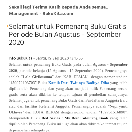
Sekali lagi Terima Kasih kepada Anda semua..
Management - BukuKita.com
Selamat untuk Pemenang Buku Gratis
Periode Bulan Agustus - September
2020
Info BukuKita
- Sabtu, 19 Sep 2020 13:15:55
Selamat untuk pemenang Buku Gratis pada bulan
Agustus
- September
2020
, periode belanja (
15 Agustus
- 15 September 2020
). Pemenangnya
adalah
"
Lala Girikusumo
" dari
KAB. DEMAK
dengan nomor undian
"159972103703
" Buku
Komik Dari Twit-nya Raditya Dika
yang telah
dipilih oleh Pemenang dan yang akan menjadi milik Pemenang secara
gratis serta akan dikirim ke tempat tujuan di pembelian selanjutnya.
Selamat juga untuk pemenang Buku Gratis dari Pendaftaran Anggota Baru
atau dari fasilitas Referensi Anggota. Pemenangnya
adalah "
Nopi yanti
Oktavia
" dari
KOTA. BEKASI
dengan nomor undian "159751516890
".
Memperoleh Buku
Red Series : My Best Colouring Book
yang telah
dipilih oleh Pemenang. Buku ini juga akan
akan dikirim ke tempat tujuan
di pembelian selanjutnya
.