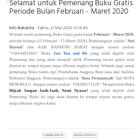
Selamat untuk Pemenang Buku Gratis
Periode Bulan Februari - Maret 2020
Info BukuKita
- Sabtu, 21 Mar 2020 13:14:40
Selamat untuk pemenang Buku Gratis pada bulan
Februari - Maret 2020
,
periode belanja (
15 Februari
- 15 Maret 2020
). Pemenangnya adalah
"
Arti
Hartati
" dari KAB. BANDUNG BARAT
dengan nomor undian
"158434923001
" Buku
Just You and Me
yang telah dipilih oleh
Pemenang dan yang akan menjadi milik Pemenang secara gratis serta
diantar ke tempat tujuan tanpa dikenai ongkos kirim.
Selamat juga untuk
pemenang Buku Gratis dari Pendaftaran Anggota Baru atau dari fasilitas
Referensi Anggota. Pemenangnya
adalah "
heza Firmansyah
" dari
KOTA
BENGKULU
dengan nomor undian "158368273120
". Memperoleh Buku
Hijrah Jangan Jauh-Jauh, Nanti Nyasar!
yang telah dipilih oleh
Pemenang. Buku ini juga akan diantar ke tempat tujuan secara gratis,
tanpa dikenai ongkos kirim.